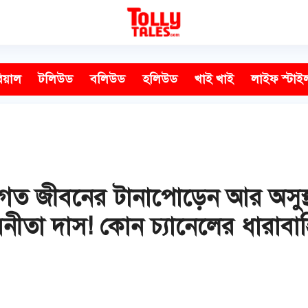
িয়াল
টলিউড
বলিউড
হলিউড
খাই খাই
লাইফ স্টাই
তিগত জীবনের টানাপোড়েন আর অসুস্থ
বনীতা দাস! কোন চ্যানেলের ধারাবা