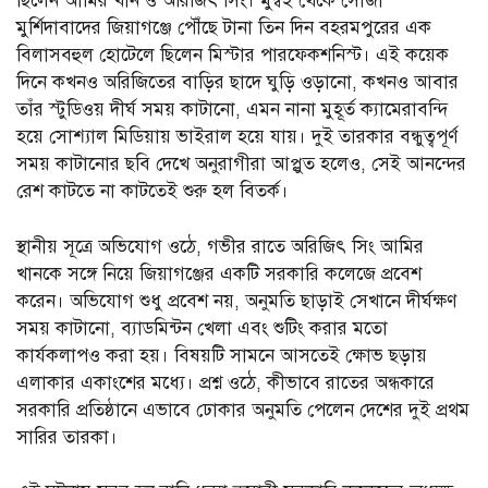
ছিলেন আমির খান ও অরিজিৎ সিং। মুম্বই থেকে সোজা
মুর্শিদাবাদের জিয়াগঞ্জে পৌঁছে টানা তিন দিন বহরমপুরের এক
বিলাসবহুল হোটেলে ছিলেন মিস্টার পারফেকশনিস্ট। এই কয়েক
দিনে কখনও অরিজিতের বাড়ির ছাদে ঘুড়ি ওড়ানো, কখনও আবার
তাঁর স্টুডিওয় দীর্ঘ সময় কাটানো, এমন নানা মুহূর্ত ক্যামেরাবন্দি
হয়ে সোশ্যাল মিডিয়ায় ভাইরাল হয়ে যায়। দুই তারকার বন্ধুত্বপূর্ণ
সময় কাটানোর ছবি দেখে অনুরাগীরা আপ্লুত হলেও, সেই আনন্দের
রেশ কাটতে না কাটতেই শুরু হল বিতর্ক।
স্থানীয় সূত্রে অভিযোগ ওঠে, গভীর রাতে অরিজিৎ সিং আমির
খানকে সঙ্গে নিয়ে জিয়াগঞ্জের একটি সরকারি কলেজে প্রবেশ
করেন। অভিযোগ শুধু প্রবেশ নয়, অনুমতি ছাড়াই সেখানে দীর্ঘক্ষণ
সময় কাটানো, ব্যাডমিন্টন খেলা এবং শুটিং করার মতো
কার্যকলাপও করা হয়। বিষয়টি সামনে আসতেই ক্ষোভ ছড়ায়
এলাকার একাংশের মধ্যে। প্রশ্ন ওঠে, কীভাবে রাতের অন্ধকারে
সরকারি প্রতিষ্ঠানে এভাবে ঢোকার অনুমতি পেলেন দেশের দুই প্রথম
সারির তারকা।