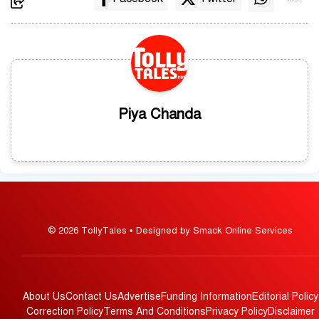
Piya Chanda
© 2026 TollyTales • Designed by Smack Online Services
About Us
Contact Us
Advertise
Funding Information
Editorial Policy
Correction Policy
Terms And Conditions
Privacy Policy
Disclaimer