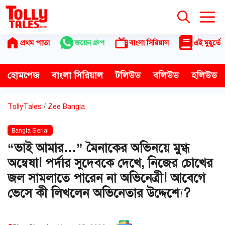
Skip
to
content
প্রথম পাতা
জয়েন গ্রুপ
বাংলা সিরিয়াল
এই মুহূর্তে
হোমপেজ
বাংলা সিরিয়াল
টলিউড
বলিউড
হলিউড
TollyTales
/
Zee Bangla
Bangla Serial
“ভাই আমার…” মৈনাকের অভিনয়ে মুগ্ধ
অন্বেষা! পর্দার সুদেবকে দেখে, নিজের চোখের
জল সামলাতে পারেন না অভিনেত্রী! আবেগে
ভেসে কী লিখলেন অভিনেতার উদ্দেশ্যে?