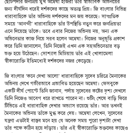
ছোটপর্দার জনপ্রিয় মুখ অন্বেষা হাজরা তাঁর স্বাভাবিক অভিনয়ের
জন্য দীর্ঘদিন ধরেই দর্শকদের কাছে অত্যন্ত প্রিয়। জি বাংলার বিভিন্ন
ধারাবাহিকে তাঁর অভিনয় দর্শকদের মন জয় করেছে। সাম্প্রতিক
সময়ে ‘আনন্দী’ ধারাবাহিকে তাঁর উপস্থিতি নতুন করে জনপ্রিয়তা
এনে দিয়েছে তাঁকে। তবে এবার নিজের অভিনয় নয়, অন্য এক
অভিনেতার কাজ নিয়ে সরব হলেন অন্বেষা। নিজের অনুভূতি প্রকাশ
করে তিনি জানালেন, তিনি নিজেই এখন এক সহঅভিনেতার বড়
ভক্ত হয়ে উঠেছেন। সোশ্যাল মিডিয়ায় তাঁর এই খোলামেলা
স্বীকারোক্তি ইতিমধ্যেই দর্শকদের নজর কেড়েছে।
জি বাংলার ‘কনে দেখা আলো’ ধারাবাহিকে সুদেব চরিত্রে মৈনাকের
অভিনয় দেখে গভীরভাবে প্রভাবিত হয়েছেন অন্বেষা। ফেসবুকে
একটি দীর্ঘ পোস্টে তিনি জানান, পর্দায় সুদেবের কষ্টের দৃশ্য দেখলে
তিনি নিজেও আবেগ ধরে রাখতে পারেন না। শুটিং শেষে বাড়ি ফিরে
টিভিতে এই ধারাবাহিক দেখার অভ্যাস রয়েছে তাঁর। আর তখনই
মৈনাকের অভিনয় তাঁকে মুগ্ধ করে দেয়। অন্বেষা লেখেন, সুদেবের
যন্ত্রণা এতটাই বাস্তব মনে হয় যে অনেক সময় পুরো দৃশ্যটা দেখা
তাঁর পক্ষে কঠিন হয়ে দাঁড়ায়। তাঁর এই স্বীকারোক্তি ভক্তদের কাছেও