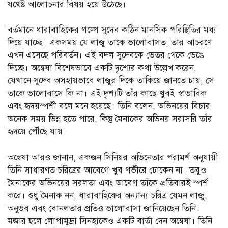
যথেষ্ট আলোচনার বিষয় হয়ে উঠেছে।
বর্তমানে ধারাবাহিকের গল্পে সুদেব কঠিন মানসিক পরিস্থিতির মধ্য
দিয়ে যাচ্ছে। একসময় যে লাজু তাকে ভালোবাসত, তার আচরণে
এখন এসেছে পরিবর্তন। এই বদল সুদেবকে ভেতর থেকে ভেঙে
দিচ্ছে। অন্বেষা বিশেষভাবে একটি দৃশ্যের কথা উল্লেখ করেন,
যেখানে সুদেব অসহায়ভাবে লাজুর দিকে তাকিয়ে জানতে চায়, সে
তাকে ভালোবাসে কি না। এই দৃশ্যটি তাঁর কাছে খুবই স্বাভাবিক
এবং হৃদয়স্পর্শী বলে মনে হয়েছে। তিনি বলেন, অভিনয়ের বিচার
অনেক সময় ভিন্ন হতে পারে, কিন্তু মৈনাকের অভিনয় সরাসরি তাঁর
হৃদয়ে পৌঁছে যায়।
অন্বেষা আরও জানান, একজন সিনিয়র অভিনেতার পরামর্শ অনুযায়ী
তিনি সাধারণত চরিত্রের আবেগে খুব গভীরে ঢোকেন না। তবুও
মৈনাকের অভিনয়ের সরলতা এবং আবেগ তাঁকে প্রতিবারই স্পর্শ
করে। শুধু মৈনাক নন, ধারাবাহিকের অন্যান্য চরিত্র যেমন লাজু,
অনুভব এবং বোনলতার প্রতিও ভালোবাসা জানিয়েছেন তিনি।
মজার ছলে লোপামুদ্রা সিনহাকেও একটি বার্তা দেন অন্বেষা। তিনি