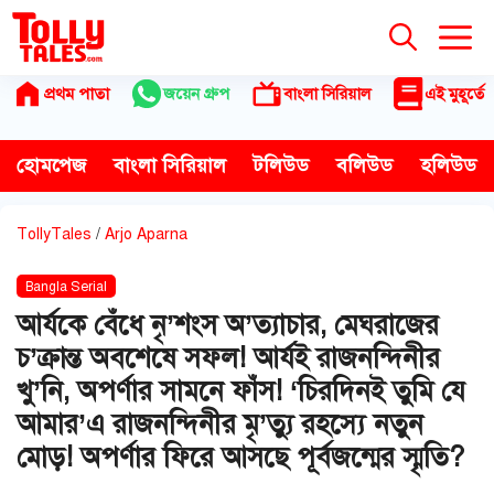
Skip
to
content
প্রথম পাতা
জয়েন গ্রুপ
বাংলা সিরিয়াল
এই মুহূর্তে
হোমপেজ
বাংলা সিরিয়াল
টলিউড
বলিউড
হলিউড
TollyTales
/
Arjo Aparna
Bangla Serial
আর্যকে বেঁধে নৃ’শংস অ’ত্যাচার, মেঘরাজের
চ’ক্রান্ত অবশেষে সফল! আর্যই রাজনন্দিনীর
খু’নি, অপর্ণার সামনে ফাঁস! ‘চিরদিনই তুমি যে
আমার’এ রাজনন্দিনীর মৃ’ত্যু রহস্যে নতুন
মোড়! অপর্ণার ফিরে আসছে পূর্বজন্মের স্মৃতি?