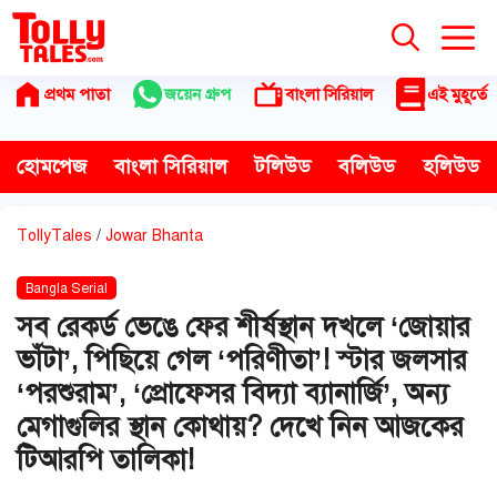
Skip
to
content
প্রথম পাতা
জয়েন গ্রুপ
বাংলা সিরিয়াল
এই মুহূর্তে
হোমপেজ
বাংলা সিরিয়াল
টলিউড
বলিউড
হলিউড
TollyTales
/
Jowar Bhanta
Bangla Serial
সব রেকর্ড ভেঙে ফের শীর্ষস্থান দখলে ‘জোয়ার
ভাঁটা’, পিছিয়ে গেল ‘পরিণীতা’! স্টার জলসার
‘পরশুরাম’, ‘প্রোফেসর বিদ্যা ব্যানার্জি’, অন্য
মেগাগুলির স্থান কোথায়? দেখে নিন আজকের
টিআরপি তালিকা!