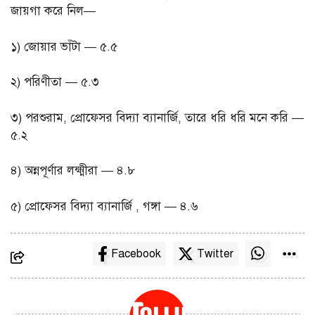
জায়গা করে নিল—
১) জোয়ার ভাঁটা — ৫.৫
২) পরিণীতা — ৫.৩
৩) পরশুরাম, প্রোফেসর বিদ্যা ব্যানার্জি, তারে ধরি ধরি মনে করি —
৫.২
৪) অন্নপূর্ণার লক্ষ্মীরা — ৪.৮
৫) প্রোফেসর বিদ্যা ব্যানার্জি , গঙ্গা — ৪.৬
Facebook
Twitter