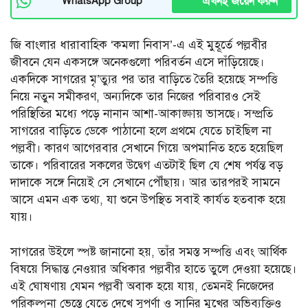
এখনই জয়েন করুন
WhatsApp Group
জি বাংলার ধারাবাহিক ‘কমলা নিবাস’-এ এই মুহূর্তে পল্লবীর
জীবনে যেন একসঙ্গে অনেকগুলো পরিবর্তন এসে দাঁড়িয়েছে।
একদিকে সাগরের মৃ’ত্যুর পর তার বাড়িতে তৈরি হয়েছে সম্পত্তি
নিয়ে নতুন সমীকরণ, অন্যদিকে তার নিজের পরিবারও সেই
পরিস্থিতির মধ্যে পড়ে নানান আশা-আকাঙ্ক্ষায় ভাসছে। সম্প্রতি
সাগরের বাড়িতে ডেকে পাঠানো হলে প্রথমে যেতে চাইছিল না
পল্লবী। কারণ আগেরবার সেখানে গিয়ে অপমানিত হতে হয়েছিল
তাকে। পরিবারের সকলের উদ্বেগ এতটাই ছিল যে শেষ পর্যন্ত বড়
দাদাকে সঙ্গে নিয়েই সে সেখানে পৌঁছায়। আর তারপরই সামনে
আসে এমন এক তথ্য, যা শুনে উপস্থিত সবাই কার্যত হতবাক হয়ে
যায়।
সাগরের উইলে স্পষ্ট জানানো হয়, তাঁর সমস্ত সম্পত্তি এবং আর্থিক
বিষয়ে সিদ্ধান্ত নেওয়ার অধিকার পল্লবীর হাতে তুলে দেওয়া হয়েছে।
এই ঘোষণায় যেমন পল্লবী অবাক হয়ে যায়, তেমনই নিজেদের
পরিকল্পনা ভেস্তে যেতে দেখে সুপর্ণা ও সানির মুখের অভিব্যক্তিও