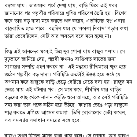
বদলে যায়। আজকের পর্বে দেখা যায়, বাড়ি ফিরে এই খবর
জানানোর পর পল্লবীর পরিবারে খুশির পরিবেশ তৈরি হয়। বিশেষ
করে তার বড় দাদা মনে করতে শুরু করেন, এতদিনের স্বপ্ন এবার
বাস্তবায়িত হতে পারে। বহুদিন ধরে যে ‘কমলা নিবাস’ গড়ার কথা
তাঁরা ভেবেছিলেন, সেটি আর অসম্ভব বলে মনে হচ্ছে না।
কিন্তু এই আনন্দের মধ্যেই ভিন্ন সুর শোনা যায় রাজুর গলায়। সে
দৃঢ়ভাবে জানিয়ে দেয়, পল্লবী কখনও ব্যক্তিগত লাভের জন্য
সাগরের সম্পত্তি গ্রহণ করবে না। এই মন্তব্যে রীতিমতো ক্ষুব্ধ হয়ে
ওঠেন পল্লবীর বড় দাদা। পরিস্থিতি এতটাই উত্তপ্ত হয়ে ওঠে যে
অপমান করে রাজুকে বাড়ি ছেড়ে বেরিয়ে যেতে বলা হয়। রাজুর মন
ভেঙে যায় এই ঘটনার পর। সে মনে করে, দীর্ঘদিন ধরে বাড়ির
বড়দের কাছ থেকে নানান কটূক্তি শুনে আসছে, আর সেই পরিস্থিতি
সহ্য করা তার পক্ষে কঠিন হয়ে উঠছে। কান্নায় ভেঙে পড়া রাজুকে
শান্ত করতে এগিয়ে আসেন কমলা। তিনি বোঝানোর চেষ্টা করেন,
সব সমস্যার সমাধান সময়ের সঙ্গে হবে।
রাজুও তখন নিজের মনের কথা খুলে বলে। সে জানায়, আর কারও