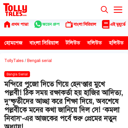
Skip
to
content
প্রথম পাতা
জয়েন গ্রুপ
বাংলা সিরিয়াল
এই মুহূর্তে
হোমপেজ
বাংলা সিরিয়াল
টলিউড
বলিউড
হলিউড
TollyTales
/
Bengali serial
Bangla Serial
মন্দিরে পুজো দিতে গিয়ে হেন’স্তার মুখে
পল্লবী! ঠিক সময় রক্ষাকর্তা হয় হাজির আদিত্য,
দু’ষ্কৃতীদের আচ্ছা করে শিক্ষা দিয়ে, অবশেষে
পল্লবীকে মনের কথা জানিয়ে দিল সে! ‘কমলা
নিবাস’-এর আজকের পর্বে শুরু প্রেমের নতুন
অধ্যায়!