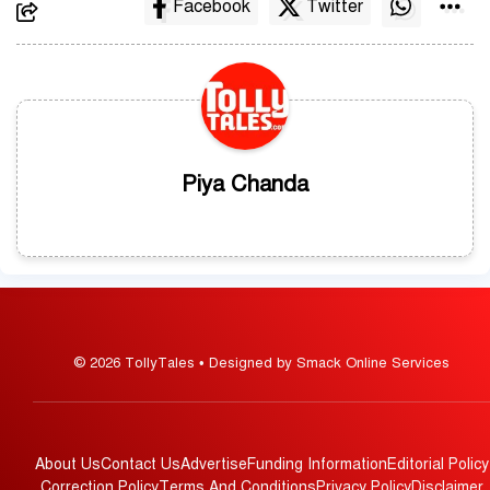
Facebook
Twitter
Piya Chanda
© 2026 TollyTales • Designed by Smack Online Services
About Us
Contact Us
Advertise
Funding Information
Editorial Policy
Correction Policy
Terms And Conditions
Privacy Policy
Disclaimer