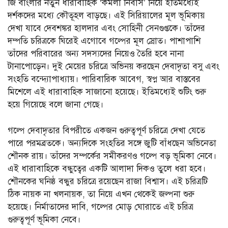
জি বাংলার নতুন ধারাবাহিক ‘কমলা নিবাস’ নিয়ে ইতিমধ্যেই
দর্শকদের মধ্যে কৌতূহল বাড়ছে। এই সিরিয়ালের মূল ভূমিকায়
দেখা যাবে দেবশঙ্কর হালদার এবং সোহিনী সেনগুপ্তকে। তাঁদের
দম্পতি চরিত্রকে ঘিরেই এগোবে গল্পের মূল স্রোত। পাশাপাশি
তাঁদের পরিবারের অন্য সদস্যদের নিয়েও তৈরি হবে নানা
টানাপোড়েন। দুই মেয়ের চরিত্রে অভিনয় করছেন দেবাদৃতা বসু এবং
সংহতি বন্দ্যোপাধ্যায়। পারিবারিক আবেগ, স্বপ্ন আর বাস্তবের
মিশেলে এই ধারাবাহিক সাজানো হয়েছে। ইতিমধ্যেই শুটিং শুরু
হয়ে গিয়েছে বলে জানা গেছে।
গল্পে দেবাদৃতার বিপরীতে একজন গুরুত্বপূর্ণ চরিত্রে দেখা যেতে
পারে পরমব্রতকে। অন্যদিকে সংহতির সঙ্গে জুটি বাঁধছেন অভিনেতা
শৌনক রায়। তাঁদের সম্পর্কের সমীকরণও গল্পে বড় ভূমিকা নেবে।
এই ধারাবাহিকে বন্ধুত্বের একটি আলাদা দিকও তুলে ধরা হবে।
শৌনকের ঘনিষ্ঠ বন্ধুর চরিত্রে রয়েছেন রাজা বিশ্বাস। এই চরিত্রটি
ঠিক নায়ক না খলনায়ক, তা নিয়ে এখন থেকেই জল্পনা শুরু
হয়েছে। নির্মাতাদের দাবি, গল্পের মোড় ঘোরাতে এই চরিত্র
গুরুত্বপূর্ণ ভূমিকা নেবে।