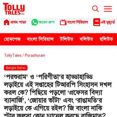
Skip
to
content
প্রথম পাতা
জয়েন গ্রুপ
বাংলা সিরিয়াল
এই মুহূর্তে
হোমপেজ
বাংলা সিরিয়াল
টলিউড
বলিউড
হলিউড
TollyTales
/
Psrashuram
Bangla Serial
‘পরশুরাম’ ও ‘পরিণীতা’র হাড্ডাহাড্ডি
লড়াইয়ে এই সপ্তাহের টিআরপি সিংহাসন দখল
করল কে? পিছিয়ে পড়লো ‘প্রফেসর বিদ্যা
ব্যানার্জি’, ‘জোয়ার ভাঁটা’ এবং ‘রাঙামতি’র
লড়াইয়ে কে এগিয়ে রইল? জি বাংলা নাকি
স্টার জলসা কোন চ্যানেল করছে বাজিমাত?