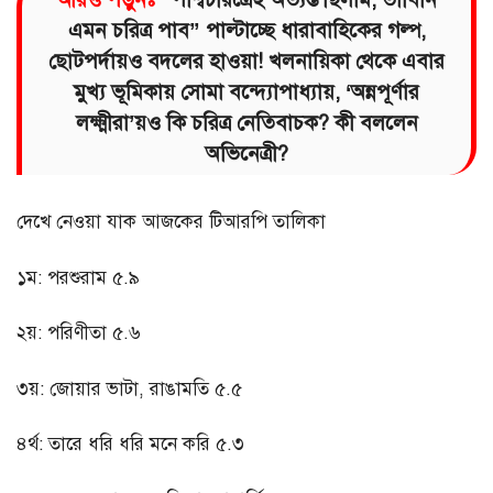
এমন চরিত্র পাব” পাল্টাচ্ছে ধারাবাহিকের গল্প,
ছোটপর্দায়ও বদলের হাওয়া! খলনায়িকা থেকে এবার
মুখ্য ভূমিকায় সোমা বন্দ্যোপাধ্যায়, ‘অন্নপূর্ণার
লক্ষ্মীরা’য়ও কি চরিত্র নেতিবাচক? কী বললেন
অভিনেত্রী?
দেখে নেওয়া যাক আজকের টিআরপি তালিকা
১ম: পরশুরাম ৫.৯
২য়: পরিণীতা ৫.৬
৩য়: জোয়ার ভাটা, রাঙামতি ৫.৫
৪র্থ: তারে ধরি ধরি মনে করি ৫.৩