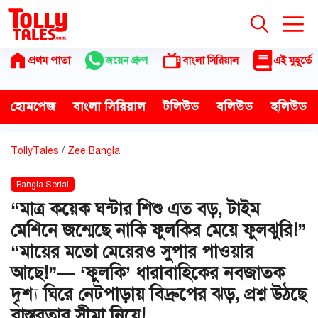
Skip
to
content
প্রথম পাতা
জয়েন গ্রুপ
বাংলা সিরিয়াল
এই মুহূর্তে
হোমপেজ
বাংলা সিরিয়াল
টলিউড
বলিউড
হলিউড
TollyTales
/
Zee Bangla
Bangla Serial
“মাত্র কয়েক ঘন্টার শিশু এত বড়, টাইম
মেশিনে জন্মেছে নাকি ফুলকির মেয়ে ফুলঝুরি!”
“মায়ের মতো মেয়েরও সুপার পাওয়ার
আছে!”— ‘ফুলকি’ ধারাবাহিকের নবজাতক
দৃশ্য ঘিরে নেটপাড়ায় বিদ্রুপের ঝড়, প্রশ্ন উঠছে
বাস্তবতার সীমা নিয়ে!