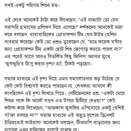
সবই একটু পরিণত শিশুর মত।
এই দেখে অনেকেই ঠাট্টা করে লিখেছেন, “এই বাচ্চাটা তো যেন
সরাসরি ছ’মাসের প্রশিক্ষণ নিয়ে এসেছে!” দর্শকদের অনেকেই মজা
করে বলছেন, ধারাবাহিকের প্রোডাকশন টিম যেন টাইম মেশিন
ব্যবহার করেছে! কেউ তো প্রশ্নও তুলেছেন যে, “মাত্র কয়েক ঘন্টার
জন্য প্রোডাকশন টিম একটা ছোট শিশু জোগাড় করতে পারল না?”
এর পরেই আসে আরও বিতর্কিত কিছু জিনিস! অরণ্যর মুখে
‘ফুলঝুরি’র হি’সু করার দৃশ্য! হ্যাঁ, ঠিকই পড়ছেন।
সমাজ মাধ্যমে এই দৃশ্য নিয়ে এমন সমালোচনার ঝড় উঠেছে যে
কেউ কেউ বিশ্বাসই করতে পারছেন না, লেখকরা আসলে কী
ভাবছিলেন এই দৃশ্য লিখতে গিয়ে। নেটিজেনদের প্রশ্ন, “একটা মেয়ে
শিশুর পক্ষে কি আদৌ সম্ভব এত উপরে ছিটিয়ে দেওয়া?” কেউ
কটাক্ষ করে লিখেছেন, “আজকাল ফুলকির এপিসোডে একটু বেশিই
গাঁ’জা ঢালছে না?” সমাজ মাধ্যমে এই অদ্ভুত দৃশ্যের স্ক্রিনশট
ইতিমধ্যেই ভাইরাল! অনেকেই বলছেন, টিআরপি বাড়ানোর জন্য
চ্যানেল এখন লজিকের বালাই রাখছে না।