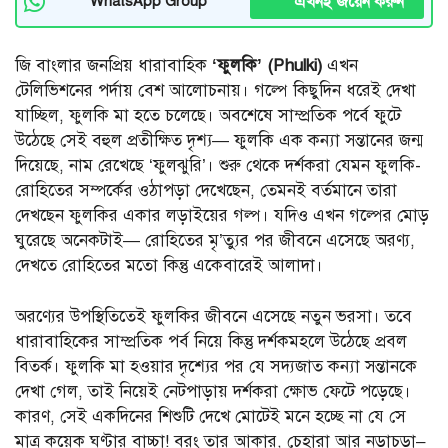
এখনই জয়েন করুন
WhatsApp Group
জি বাংলার জনপ্রিয় ধারাবাহিক
‘ফুলকি’ (Phulki)
এখন
টেলিভিশনের পর্দায় বেশ আলোচনায়। গল্পে কিছুদিন ধরেই দেখা
যাচ্ছিল, ফুলকি মা হতে চলেছে। অবশেষে সাম্প্রতিক পর্বে ফুটে
উঠেছে সেই বহুল প্রতীক্ষিত দৃশ্য— ফুলকি এক কন্যা সন্তানের জন্ম
দিয়েছে, নাম রেখেছে ‘ফুলঝুরি’। শুরু থেকে দর্শকরা যেমন ফুলকি-
রোহিতের সম্পর্কের ওঠাপড়া দেখেছেন, তেমনই বর্তমানে তারা
দেখছেন ফুলকির একার লড়াইয়ের গল্প। যদিও এখন গল্পের মোড়
ঘুরেছে অনেকটাই— রোহিতের মৃ’ত্যুর পর জীবনে এসেছে অরণ্য,
দেখতে রোহিতের মতো কিন্তু একেবারেই আলাদা।
অরণ্যের উপস্থিতিতেই ফুলকির জীবনে এসেছে নতুন ভরসা। তবে
ধারাবাহিকের সাম্প্রতিক পর্ব নিয়ে কিন্তু দর্শকমহলে উঠেছে প্রবল
বিতর্ক। ফুলকি মা হওয়ার দৃশ্যের পর যে সদ্যজাত কন্যা সন্তানকে
দেখা গেল, তাই নিয়েই নেটপাড়ায় দর্শকরা ক্ষোভ ফেটে পড়েছে।
কারণ, সেই একদিনের শিশুটি দেখে মোটেই মনে হচ্ছে না যে সে
মাত্র কয়েক ঘণ্টার বাচ্চা! বরং তার আকার, চেহারা আর নড়াচড়া–