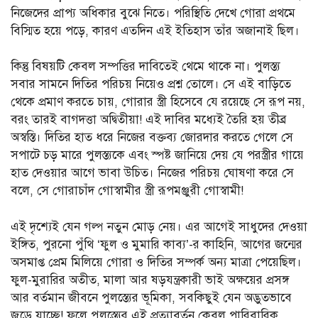
নিজেদের প্রাপ্য অধিকার বুঝে নিতে। পরিস্থিতি দেখে গোরা প্রথমে
বিস্মিত হয়ে পড়ে, কারণ এতদিন এই ইতিহাস তাঁর অজানাই ছিল।
কিন্তু বিষয়টি কেবল সম্পত্তির দাবিতেই থেমে থাকে না। পুলস্ত্য
সবার সামনে দিতির পরিচয় নিয়েও প্রশ্ন তোলে। সে এই বাড়িতে
থেকে প্রমাণ করতে চায়, গোরার স্ত্রী হিসেবে যে রয়েছে সে রূপ নয়,
বরং তারই বাগদত্তা অদ্বিতীয়া! এই দাবির মধ্যেই তৈরি হয় তীব্র
অস্বস্তি। দিতির হাত ধরে নিজের বক্তব্য জোরদার করতে গেলে সে
সপাটে চড় মারে পুলস্ত্যকে এবং স্পষ্ট জানিয়ে দেয় যে পরস্ত্রীর গায়ে
হাত দেওয়ার আগে ভাবা উচিত। নিজের পরিচয় ঘোষণা করে সে
বলে, সে গোরাচাঁদ গোস্বামীর স্ত্রী রূপমঞ্জুরী গোস্বামী!
এই দৃশ্যেই যেন গল্প নতুন মোড় নেয়। এর আগেই সাধুদের দেওয়া
ইঙ্গিত, পুরনো পুঁথি ‘ফুল ও মুমারি কাব্য’-র কাহিনি, আগের জন্মের
অসমাপ্ত প্রেম মিলিয়ে গোরা ও দিতির সম্পর্ক অন্য মাত্রা পেয়েছিল।
ফুল-মুরারির অতীত, মালা আর ষড়যন্ত্রকারী ভাই অক্ষয়ের প্রসঙ্গ
আর বর্তমান জীবনে পুলস্ত্যের ভূমিকা, সবকিছুই যেন অদ্ভুতভাবে
জুড়ে যাচ্ছে! ফলে পুলস্ত্যের এই প্রত্যাবর্তন কেবল পারিবারিক