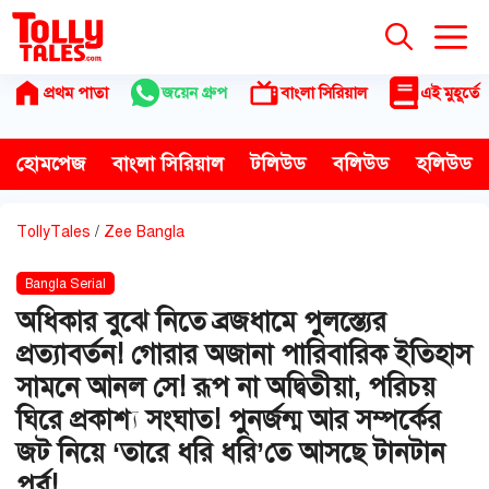
Skip
to
content
প্রথম পাতা
জয়েন গ্রুপ
বাংলা সিরিয়াল
এই মুহূর্তে
হোমপেজ
বাংলা সিরিয়াল
টলিউড
বলিউড
হলিউড
TollyTales
/
Zee Bangla
Bangla Serial
অধিকার বুঝে নিতে ব্রজধামে পুলস্ত্যের
প্রত্যাবর্তন! গোরার অজানা পারিবারিক ইতিহাস
সামনে আনল সে! রূপ না অদ্বিতীয়া, পরিচয়
ঘিরে প্রকাশ্য সংঘাত! পুনর্জন্ম আর সম্পর্কের
জট নিয়ে ‘তারে ধরি ধরি’তে আসছে টানটান
পর্ব!