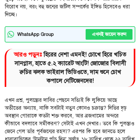
বিরোধ নয়, বরং বহু জন্মের জটিল সম্পর্কের ইঙ্গিত হিসেবেও ধরা
দিচ্ছে।
এখনই জয়েন করুন
WhatsApp Group
আরও পড়ুনঃ
হিরের নেশা এমনই! চোখে হিরে খচিত
সানগ্লাস, হাতে ৫.২ ক্যারেট আংটি! জোজোর বিলাসী
রুচির ঝলক ভাইরাল ভিডিওতে, দাম শুনে চোখ
কপালে নেটিজেনদের!
এখন প্রশ্ন, পুলস্ত্যের দাবির পেছনে সত্যিই কি লুকিয়ে আছে
অতীতের অন্যায়, নাকি সবটাই নতুন কোনও চক্রান্ত? দিতির দৃঢ়
অবস্থান গোরাকে কতটা শক্ত করবে, আর ব্রজধামের অন্দরে
কীভাবে বদলাবে সমীকরণ? সেটাই এখন দেখার। তবে কি পুলস্ত্যও
জেনে গেল তাঁর পূর্বজন্মের রহস্য? এরপর কি হবে জানতে হলে
ধারাবাহিকের ‘টানটান পাঁচ দিন’ অর্থাৎ ১৮ তারিখ থেকে ২২ তারিখ