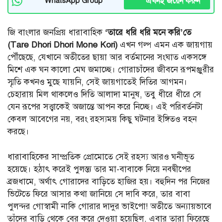
এখনই জয়েন করুন
WhatsApp Group
জি বাংলার জনপ্রিয় ধারাবাহিক
‘তারে ধরি ধরি মনে করি’তে
(Tare Dhori Dhori Mone Kori)
এখন গল্প এমন এক জায়গায়
পৌঁছেছে, যেখানে অতীতের ছায়া আর বর্তমানের সংঘাত একসঙ্গে
মিশে এক ঘন কালো মেঘ জমাচ্ছে। গোরাচাঁদের জীবনে রূপমঞ্জুরীর
স্মৃতি কখনও মুছে যায়নি, সেই জায়গাতেই দিতির আগমন।
চেহারায় মিল থাকলেও দিতি আলাদা মানুষ, তবু ধীরে ধীরে সে
যেন রূপের সত্ত্বাকেই অজান্তে আপন করে নিচ্ছে। এই পরিবর্তনটা
কেবল আবেগের নয়, বরং রহস্যময় কিছু ঘটনার ইঙ্গিতও বহন
করছে।
ধারাবাহিকের সাম্প্রতিক প্রোমোতে সেই রহস্য আরও ঘনীভূত
হয়েছে। হঠাৎ করেই পুলস্ত্য তার মা-বাবাকে নিয়ে নবদ্বীপের
ব্রজধামে, অর্থাৎ গোরাদের বাড়িতে হাজির হয়। বহুদিন পর নিজের
ভিটেতে ফিরে আসার কথা জানিয়ে সে দাবি করে, তার বাবা
পুলন্দর গোস্বামী নাকি গোরার দাদুর ভাইপো! অতীতে অন্যায়ভাবে
তাঁদের বাড়ি থেকে বের করে দেওয়া হয়েছিল, এবার তারা ফিরেছে