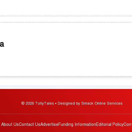
a
© 2026 TollyTales • Designed by Smack Online Services
About Us
Contact Us
Advertise
Funding Information
Editorial Policy
Corr