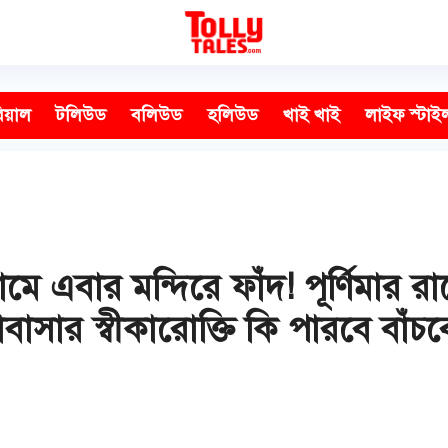
িয়াল
টলিউড
বলিউড
হলিউড
খাই খাই
লাইফ স্টাই
র নামে এবার মন্দিরে ফাঁদ! পূর্ণিমা
াসার স্বীকারোক্তি কি পারবে বাঁচব