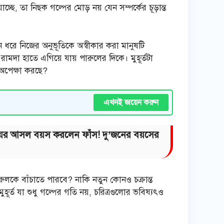
্ছে, তা নিছক গল্পের মোড় নয় যেন সম্পর্কের চূড়ান্ত
ন ধরে নিজের অনুভূতিকে অস্বীকার করা মানুষটি
ামদা হাতে এগিয়ে যায় পারুলের দিকে। মুহূর্তটা
 অপেক্ষা করছে?
এখনই জয়েন করুন
ী উদয়ের আসল বয়স করলেন ফাঁস! দু’জনের বয়সের
ারুলকে বাঁচাতে পারবে? নাকি নতুন কোনও চক্রান্ত
র্ত যা শুধু গল্পের গতি নয়, চরিত্রগুলোর ভবিষ্যৎও