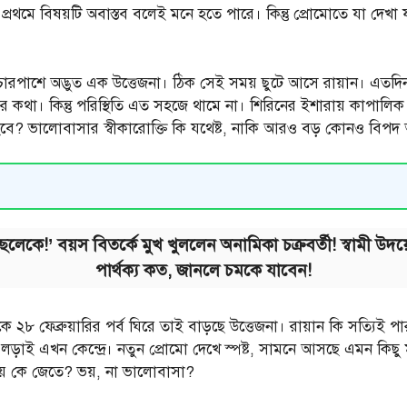
রথমে বিষয়টি অবাস্তব বলেই মনে হতে পারে। কিন্তু প্রোমোতে যা দেখা যাচ
ে, চারপাশে অদ্ভুত এক উত্তেজনা। ঠিক সেই সময় ছুটে আসে রায়ান। এতদি
কথা। কিন্তু পরিস্থিতি এত সহজে থামে না। শিরিনের ইশারায় কাপালিক র
কী হবে? ভালোবাসার স্বীকারোক্তি কি যথেষ্ট, নাকি আরও বড় কোনও বিপদ
 ছেলেকে!’ বয়স বিতর্কে মুখ খুললেন অনামিকা চক্রবর্তী! স্বাম
পার্থক্য কত, জানলে চমকে যাবেন!
 ২৮ ফেব্রুয়ারির পর্ব ঘিরে তাই বাড়ছে উত্তেজনা। রায়ান কি সত্যিই প
াই এখন কেন্দ্রে। নতুন প্রোমো দেখে স্পষ্ট, সামনে আসছে এমন কিছু মুহূ
ায় কে জেতে? ভয়, না ভালোবাসা?