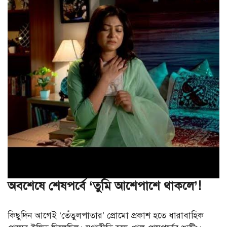
অবশেষে শেষপর্বে ‘তুমি আশেপাশে থাকলে’!
কিছুদিন আগেই ‘তেঁতুলপাতার’ প্রোমো‌ প্রকাশ হতে ধারাবাহিক