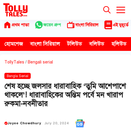
Skip
to
content
প্রথম পাতা
জয়েন গ্রুপ
বাংলা সিরিয়াল
এই মুহূর্তে
হোমপেজ
বাংলা সিরিয়াল
টলিউড
বলিউড
হলিউড
TollyTales
/
Bengali serial
Bangla Serial
শেষ হচ্ছে জলসার ধারাবাহিক ‘তুমি আশেপাশে
থাকলে’! ধারাবাহিকের অন্তিম পর্বে মন খারাপ
রুকমা-নবনীতার
Joyee Chowdhury
July 20, 2024