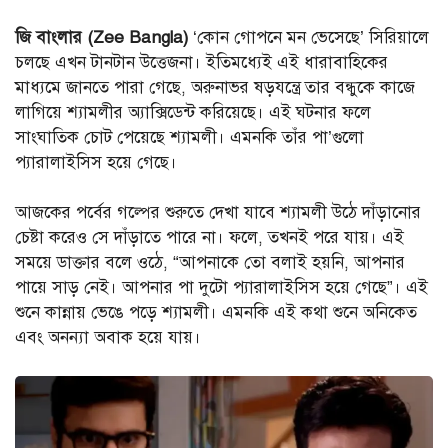
জি বাংলার (Zee Bangla)
‘কোন গোপনে মন ভেসেছে’ সিরিয়ালে
চলছে এখন টানটান উত্তেজনা। ইতিমধ্যেই এই ধারাবাহিকের
মাধ্যমে জানতে পারা গেছে, অরুনাভর ষড়যন্ত্রে তার বন্ধুকে কাজে
লাগিয়ে শ্যামলীর অ্যাক্সিডেন্ট করিয়েছে। এই ঘটনার ফলে
সাংঘাতিক চোট পেয়েছে শ্যামলী। এমনকি তাঁর পা’গুলো
প্যারালাইসিস হয়ে গেছে।
আজকের পর্বের গল্পের শুরুতে দেখা যাবে শ্যামলী উঠে দাঁড়ানোর
চেষ্টা করেও সে দাঁড়াতে পারে না। ফলে, তখনই পরে যায়। এই
সময়ে ডাক্তার বলে ওঠে, “আপনাকে তো বলাই হয়নি, আপনার
পায়ে সাড় নেই। আপনার পা দুটো প্যারালাইসিস হয়ে গেছে”। এই
শুনে কান্নায় ভেঙে পড়ে শ্যামলী। এমনকি এই কথা শুনে অনিকেত
এবং অনন্যা অবাক হয়ে যায়।