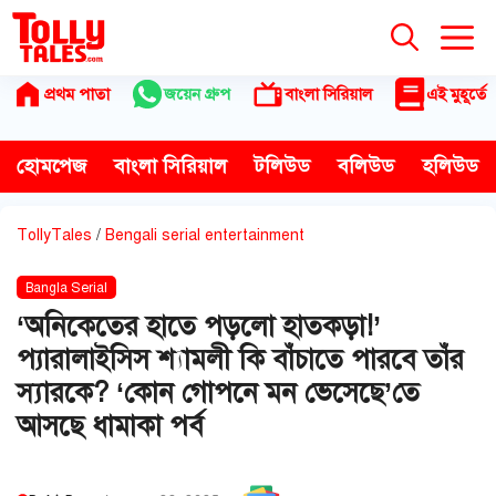
Skip
to
content
প্রথম পাতা
জয়েন গ্রুপ
বাংলা সিরিয়াল
এই মুহূর্তে
হোমপেজ
বাংলা সিরিয়াল
টলিউড
বলিউড
হলিউড
TollyTales
/
Bengali serial entertainment
Bangla Serial
‘অনিকেতের হাতে পড়লো হাতকড়া!’
প্যারালাইসিস শ্যামলী কি বাঁচাতে পারবে তাঁর
স্যারকে? ‘কোন গোপনে মন ভেসেছে’তে
আসছে ধামাকা পর্ব