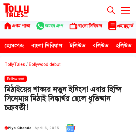
Skip
to
content
প্রথম পাতা
জয়েন গ্রুপ
বাংলা সিরিয়াল
এই মুহূর্তে
হোমপেজ
বাংলা সিরিয়াল
টলিউড
বলিউড
হলিউড
TollyTales
/
Bollywood debut
Bollywood
মিঠাইয়ের শাক্যর নতুন ইনিংস! এবার হিন্দি
সিনেমায় মিঠাই সিদ্ধার্থর ছেলে ধৃতিষ্মান
চক্রবর্তী!
Piya Chanda
April 6, 2025