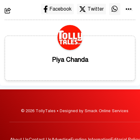
Facebook
Twitter
Piya Chanda
© 2026 TollyTales • Designed by Smack Online Services
About Us
Contact Us
Advertise
Funding Information
Editorial Policy