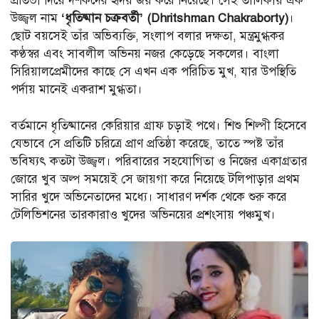
প্রতিভা দিয়ে দর্শকদের হৃদয় জয় করে নিয়েছে। সেই তালিকায় এক
উজ্জ্বল নাম
‘ধৃতিষ্মান চক্রবর্তী’ (Dhritshman Chakraborty)
।
ছোট বয়সেই তাঁর অভিব্যক্তি, সংলাপ বলার দক্ষতা, মন্ত্রমুগ্ধকর
কণ্ঠস্বর এবং সাবলীল অভিনয় নজর কেড়েছে সকলের। বাংলা
সিরিয়ালপ্রেমীদের কাছে সে এখন এক পরিচিত মুখ, যার উপস্থিতি
পর্দায় মানেই একরাশ মুগ্ধতা।
বর্তমানে ধৃতিষ্মানের কেরিয়ার গ্রাফ চড়াই পথে। শিশু শিল্পী হিসেবে
যেভাবে সে প্রতিটি চরিত্রে প্রাণ প্রতিষ্ঠা করেছে, তাতে স্পষ্ট তাঁর
ভবিষ্যৎ কতটা উজ্জ্বল। পরিবারের সহযোগিতা ও নিজের একাগ্রতার
জোরে খুব অল্প সময়েই সে জায়গা করে নিয়েছে টলিপাড়ার প্রথম
সারির খুদে অভিনেতাদের মধ্যে। সাধারণ দর্শক থেকে শুরু করে
টেলিভিশনের তারকারাও খুদের অভিনয়ের প্রশংসায় পঞ্চমুখ।