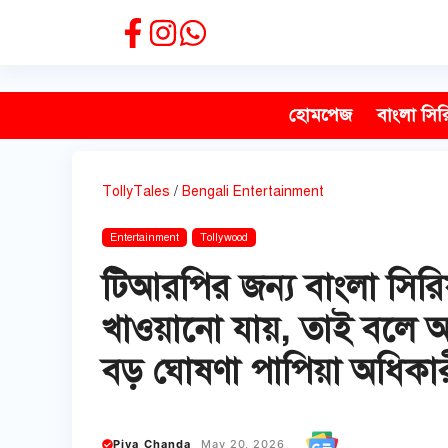
Skip
to
content
হোমপেজ
বাংলা সির
TollyTales
/
Bengali Entertainment
Entertainment
Tollywood
টিআরপির জন্য বাংলা সির
খাওয়ানো যায়, তাই বলে অপু
বড় ঘোষণা পাপিয়া অধিকা
Piya Chanda
May 20, 2026