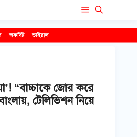
ল
অফবিট
ভাইরাল
া’! “বাচ্চাকে জোর করে
াংলায়, টেলিভিশন নিয়ে