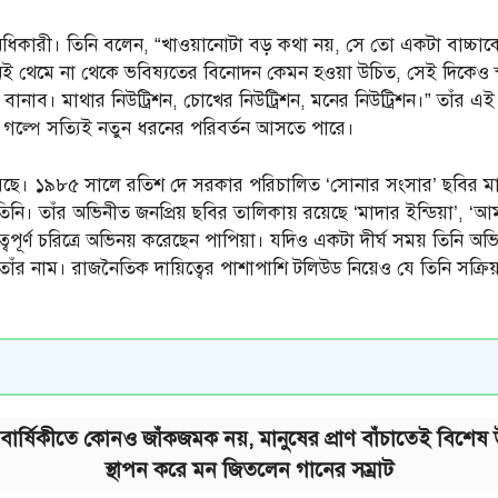
ধিকারী। তিনি বলেন, “খাওয়ানোটা বড় কথা নয়, সে তো একটা বাচ্চাকে
েই থেমে না থেকে ভবিষ্যতের বিনোদন কেমন হওয়া উচিত, সেই দিকেও স্প
নাব। মাথার নিউট্রিশন, চোখের নিউট্রিশন, মনের নিউট্রিশন।” তাঁর এই ম
গল্পে সত্যিই নতুন ধরনের পরিবর্তন আসতে পারে।
েছে। ১৯৮৫ সালে রতিশ দে সরকার পরিচালিত ‘সোনার সংসার’ ছবির মা
িনি। তাঁর অভিনীত জনপ্রিয় ছবির তালিকায় রয়েছে ‘মাদার ইন্ডিয়া’, ‘
গুরুত্বপূর্ণ চরিত্রে অভিনয় করেছেন পাপিয়া। যদিও একটা দীর্ঘ সময় তি
 নাম। রাজনৈতিক দায়িত্বের পাশাপাশি টলিউড নিয়েও যে তিনি সক্রিয়ভা
বার্ষিকীতে কোনও জাঁকজমক নয়, মানুষের প্রাণ বাঁচাতেই বিশেষ উদ
স্থাপন করে মন জিতলেন গানের সম্রাট