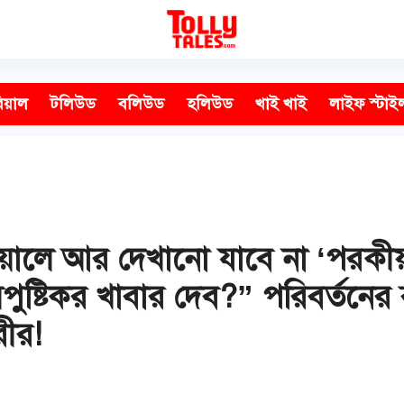
িয়াল
টলিউড
বলিউড
হলিউড
খাই খাই
লাইফ স্টাই
িয়ালে আর দেখানো যাবে না ‘পরকীয়
ষ্টিকর খাবার দেব?” পরিবর্তনের ব
রীর!