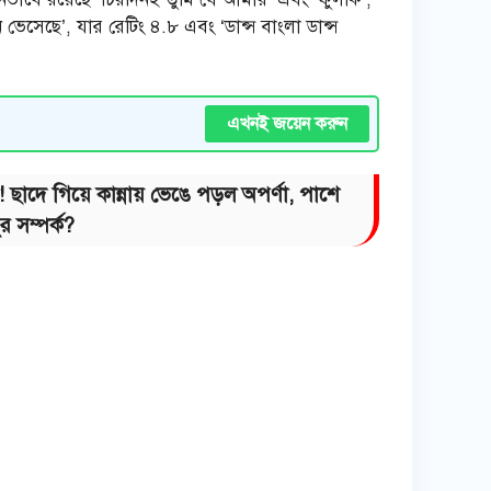
ভেসেছে’, যার রেটিং ৪.৮ এবং ‘ডান্স বাংলা ডান্স
এখনই জয়েন করুন
! ছাদে গিয়ে কান্নায় ভেঙে পড়ল অপর্ণা, পাশে
র সম্পর্ক?