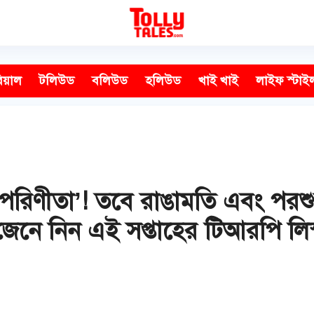
িয়াল
টলিউড
বলিউড
হলিউড
খাই খাই
লাইফ স্টাই
 ‘পরিণীতা’! তবে রাঙামতি এবং পরশু
েনে নিন এই সপ্তাহের টিআরপি লিস