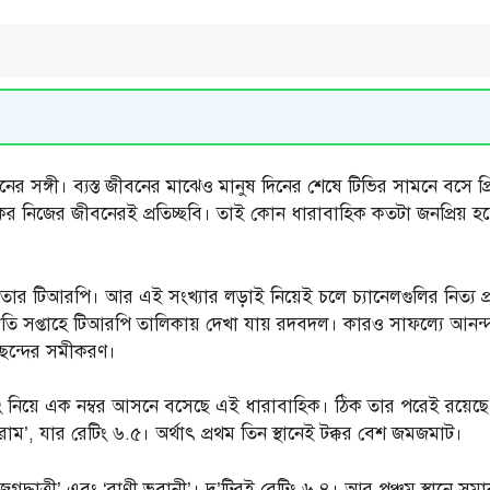
ের সঙ্গী। ব্যস্ত জীবনের মাঝেও মানুষ দিনের শেষে টিভির সামনে বসে প্র
র্শকের নিজের জীবনেরই প্রতিচ্ছবি। তাই কোন ধারাবাহিক কতটা জনপ্রিয
 তার টিআরপি। আর এই সংখ্যার লড়াই নিয়েই চলে চ্যানেলগুলির নিত্য
্রতি সপ্তাহে টিআরপি তালিকায় দেখা যায় রদবদল। কারও সাফল্যে আনন্দ,
 পছন্দের সমীকরণ।
েটিং নিয়ে এক নম্বর আসনে বসেছে এই ধারাবাহিক। ঠিক তার পরেই রয়েছে
ুরাম’, যার রেটিং ৬.৫। অর্থাৎ প্রথম তিন স্থানেই টক্কর বেশ জমজমাট।
— ‘জগদ্ধাত্রী’ এবং ‘রাণী ভবানী’। দু’টিরই রেটিং ৬.৪। আর পঞ্চম স্থানে