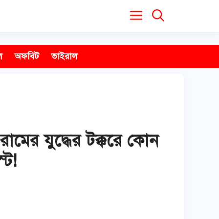
ল
অফবিট
ভাইরাল
রামের যুদ্ধের টক্করে কোন
্ট!