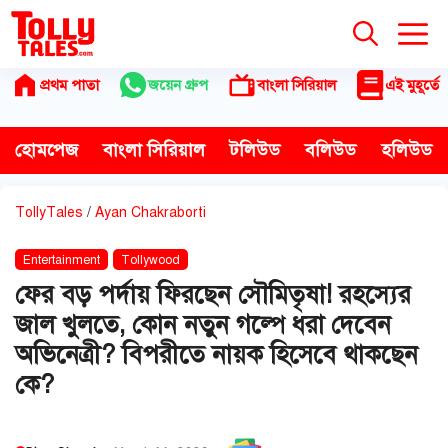
Skip
to
content
প্রথম পাতা
জয়েন গ্রুপ
বাংলা সিরিয়াল
এই মুহূর্তে
হোমপেজ
বাংলা সিরিয়াল
টলিউড
বলিউড
হলিউড
TollyTales
/
Ayan Chakraborti
Entertainment
Tollywood
ফের বড় পর্দায় ফিরছেন সৌমিতৃষা! রহস্যের
জাল খুলতে, কোন নতুন গল্পে ধরা দেবেন
অভিনেত্রী? বিপরীতে নায়ক হিসেবে থাকছেন
কে?