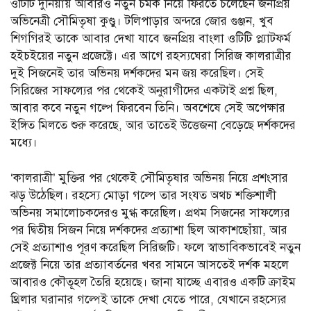
ওটিটি দুনিয়ায় আবারও নতুন চমক নিয়ে ফিরতে চলেছেন জনপ্রিয়
অভিনেত্রী সৌমিতৃষা কুণ্ডু। টলিপাড়ার অন্দরে জোর গুঞ্জন, খুব
শিগগিরই তাকে আবার দেখা যাবে জনপ্রিয় বাংলা ওটিটি প্ল্যাটফর্ম
হইচইয়ের নতুন প্রজেক্টে। এর আগে রহস্যঘেরা সিরিজ কালরাত্রীর
দুই সিজনেই তার অভিনয় দর্শকদের মন জয় করেছিল। সেই
সিরিজের সাফল্যের পর থেকেই অনুরাগীদের একটাই প্রশ্ন ছিল,
আবার কবে নতুন গল্পে ফিরবেন তিনি। অবশেষে সেই অপেক্ষার
ইঙ্গিত মিলতে শুরু করেছে, আর তাতেই উত্তেজনা বেড়েছে দর্শকদের
মধ্যে।
‘কালরাত্রী’ মুক্তির পর থেকেই সৌমিতৃষার অভিনয় নিয়ে প্রশংসার
ঝড় উঠেছিল। রহস্যে মোড়া গল্পে তার সংযত অথচ শক্তিশালী
অভিনয় সমালোচকদেরও মুগ্ধ করেছিল। প্রথম সিজনের সাফল্যের
পর দ্বিতীয় সিজন নিয়ে দর্শকদের প্রত্যাশা ছিল আকাশছোঁয়া, আর
সেই প্রত্যাশাও পূরণ করেছিল সিরিজটি। ফলে স্বাভাবিকভাবেই নতুন
প্রজেক্ট নিয়ে তার প্রত্যাবর্তনের খবর সামনে আসতেই দর্শক মহলে
আবারও কৌতূহল তৈরি হয়েছে। জানা যাচ্ছে এবারও একটি ক্রাইম
থ্রিলার ঘরানার গল্পেই তাকে দেখা যেতে পারে, যেখানে রহস্যের