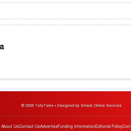
a
© 2026 TollyTales • Designed by Smack Online Services
About Us
Contact Us
Advertise
Funding Information
Editorial Policy
Corr