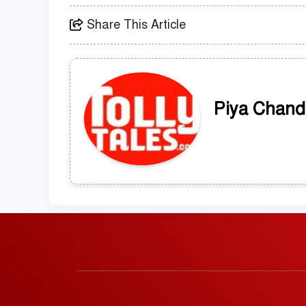
Share This Article
Piya Chand