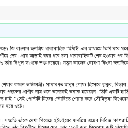
েন্দ্রে। জি বাংলার জনপ্রিয় ধারাবাহিক ‘মিঠাই’-এর মাধ্যমে তিনি ঘর
ঁছে দেয়। প্রায় আড়াই বছর ধরে চলা ধারাবাহিকটি শেষ হওয়ার পর তিনি ধ
শেও তাঁর বিপুল সংখ্যক ভক্ত রয়েছে। নতুন কাজের ঘোষণা কিংবা জন্মদিন
 শেয়ার করেন অভিনেত্রী। সাধারণত মানুষ পোষ্য হিসেবে কুকুর, বিড়
র পছন্দের প্রাণীর নাম শুনে অনেকেই অবাক হয়েছেন। তিনি একটি হাত
েতে চাই।” সেই পোস্টটি নিজের স্টোরিতে শেয়ার করে সৌমিতৃষা লিখে
বিষয় হয়ে ওঠে।
্রীর। সম্প্রতি তাঁকে দেখা গিয়েছে হইচইয়ের জনপ্রিয় ওয়েব সিরিজ ‘কালরা
ছবিতে তাঁর বিপরীতে ছিলেন দেব, আর ‘১০ই জুন’ সিনেমায় জুটি বেঁধেছি