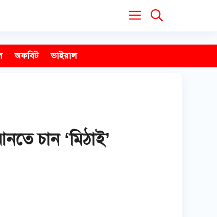
ল
অফবিট
ভাইরাল
 আনতে চান ‘মিঠাই’