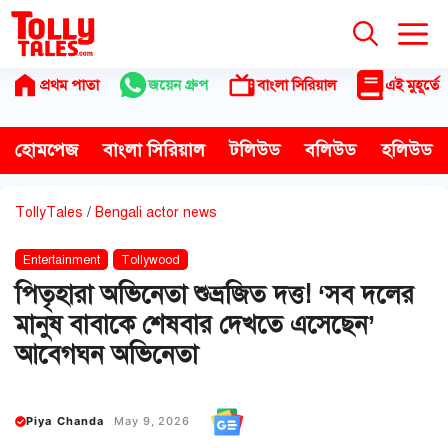
Skip
to
content
প্রথম পাতা
জয়েন গ্রুপ
বাংলা সিরিয়াল
এই মুহূর্তে
হোমপেজ
বাংলা সিরিয়াল
টলিউড
বলিউড
হলিউড
TollyTales
/
Bengali actor news
Entertainment
Tollywood
পিতৃহারা অভিনেতা শুভ্রজিত দত্ত! ‘সব দলের
মানুষ বাবাকে শেষবার দেখতে এসেছেন’
আবেগঘন অভিনেতা
Piya Chanda
May 9, 2026