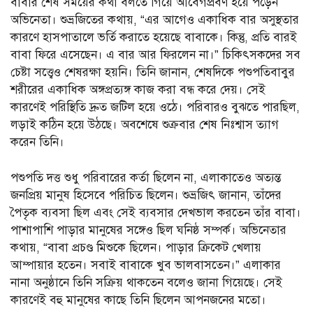
বাবার শেষ সময়ের কথা বলতে গিয়ে আবেগপ্রবণ হয়ে পড়েন
অভিনেতা। শুভ্রজিতের কথায়, “এর আগেও একাধিক বার অসুস্থতার
কারণে হাসপাতালে ভর্তি করাতে হয়েছে বাবাকে। কিন্তু, প্রতি বারই
বাবা ফিরে এসেছেন। এ বার আর ফিরলেন না।” চিকিৎসকদের সব
চেষ্টা সত্ত্বেও শেষরক্ষা হয়নি। তিনি জানান, শেষদিকে পশুপতিবাবুর
শরীরের একাধিক অঙ্গপ্রত্যঙ্গ কাজ করা বন্ধ করে দেয়। সেই
কারণেই পরিস্থিতি দ্রুত জটিল হয়ে ওঠে। পরিবারও বুঝতে পারছিল,
লড়াই কঠিন হয়ে উঠছে। অবশেষে শুক্রবার শেষ নিঃশ্বাস ত্যাগ
করেন তিনি।
পশুপতি দত্ত শুধু পরিবারের কর্তা ছিলেন না, এলাকাতেও অত্যন্ত
জনপ্রিয় মানুষ হিসেবে পরিচিত ছিলেন। শুভ্রজিৎ জানান, তাঁদের
পৈতৃক ব্যবসা ছিল এবং সেই ব্যবসার দেখভাল করতেন তাঁর বাবা।
পাশাপাশি পাড়ার মানুষের সঙ্গেও ছিল ঘনিষ্ঠ সম্পর্ক। অভিনেতার
কথায়, “বাবা প্রচণ্ড মিশুকে ছিলেন। পাড়ার ক্রিকেট খেলায়
আম্পায়ার হতেন। সবাই বাবাকে খুব ভালবাসতেন।” এলাকার
নানা অনুষ্ঠানে তিনি সক্রিয় থাকতেন বলেও জানা গিয়েছে। সেই
কারণেই বহু মানুষের কাছে তিনি ছিলেন আপনজনের মতো।