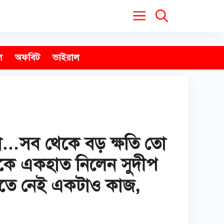
ল
অফবিট
ভাইরাল
না…সব থেকে বড় ক্ষতি তো
য়কে একহাত নিলেন সুদীপ
হাতে নেই একটাও কাজ,