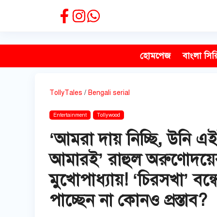
Skip
to
content
হোমপেজ
বাংলা সির
TollyTales
/
Bengali serial
Entertainment
Tollywood
‘আমরা দায় নিচ্ছি, উনি 
আমারই’ রাহুল অরুণোদয়ের 
মুখোপাধ্যায়! ‘চিরসখা’ ব
পাচ্ছেন না কোনও প্রস্তাব?