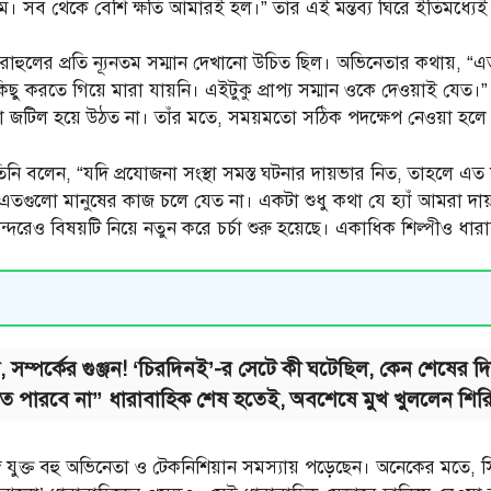
সব থেকে বেশি ক্ষতি আমারই হল।” তাঁর এই মন্তব্য ঘিরে ইতিমধ্যেই
ুলের প্রতি ন্যূনতম সম্মান দেখানো উচিত ছিল। অভিনেতার কথায়, “এত 
 করতে গিয়ে মারা যায়নি। এইটুকু প্রাপ্য সম্মান ওকে দেওয়াই যেত।” 
এতটা জটিল হয়ে উঠত না। তাঁর মতে, সময়মতো সঠিক পদক্ষেপ নেওয়া হলে
িনি বলেন, “যদি প্রযোজনা সংস্থা সমস্ত ঘটনার দায়ভার নিত, তাহলে এ
 এতগুলো মানুষের কাজ চলে যেত না। একটা শুধু কথা যে হ্যাঁ আমরা দায
র অন্দরেও বিষয়টি নিয়ে নতুন করে চর্চা শুরু হয়েছে। একাধিক শিল্পীও ধা
সম্পর্কের গুঞ্জন! ‘চিরদিনই’-র সেটে কী ঘটেছিল, কেন শেষের 
 পারবে না” ধারাবাহিক শেষ হতেই, অবশেষে মুখ খুললেন শির
 যুক্ত বহু অভিনেতা ও টেকনিশিয়ান সমস্যায় পড়েছেন। অনেকের মতে, স