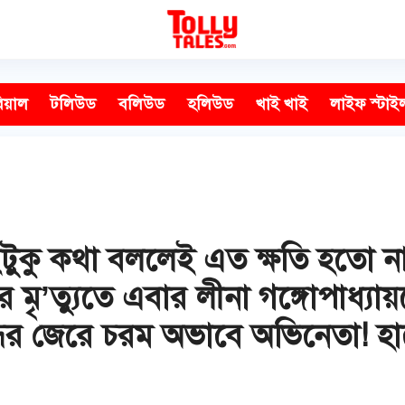
িয়াল
টলিউড
বলিউড
হলিউড
খাই খাই
লাইফ স্টাই
এইটুকু কথা বললেই এত ক্ষতি হতো 
মৃ’ত্যুতে এবার লীনা গঙ্গোপাধ্যা
ন্ধের জেরে চরম অভাবে অভিনেতা! 