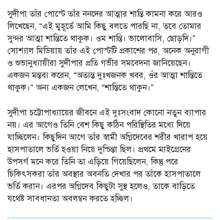
সুদীপা তাঁর পোস্টে তাঁর ননদের আত্মার শান্তি কামনা করে আরও
লিখেছেন, “এই মুহূর্তে আমি কিছু বলতে পারছি না, তবে তোমার
সুন্দর আত্মা শান্তিতে থাকুক। ওম শান্তি। ভালোবাসি, ছোড়দি।”
সোশ্যাল মিডিয়ায় তাঁর এই পোস্টটি প্রকাশের পর, অনেক অনুরাগী
ও শুভানুধ্যায়ীরা সুদীপার প্রতি গভীর সমবেদনা জানিয়েছেন।
একজন মন্তব্য করেন, “অত্যন্ত দুঃখজনক খবর, ওঁর আত্মা শান্তিতে
থাকুক।” অন্য একজন লেখেন, “শান্তিতে থাকুন।”
সুদীপা চট্টোপাধ্যায়ের জীবনে এই দুঃসংবাদ কোনো নতুন ব্যাপার
নয়। এর আগেও তিনি বেশ কিছু কঠিন পরিস্থিতির মধ্যে দিয়ে
যাচ্ছিলেন। কিছুদিন আগে তাঁর স্বামী অগ্নিদেবের শরীর খারাপ হয়ে
হাসপাতালে ভর্তি হওয়া নিয়ে দুশ্চিন্তা ছিল। প্রথমে মাইগ্রেনের
উপসর্গ মনে করে তিনি তা এড়িয়ে গিয়েছিলেন, কিন্তু পরে
চিকিৎসকরা তাঁর অবস্থার অবনতি দেখার পর তাঁকে হাসপাতালে
ভর্তি করান। এরপর অগ্নিদেব কিছুটা সুস্থ হলেও, তাকে বাড়িতে
যথেষ্ট সাবধানতা অবলম্বন করতে হচ্ছিল।