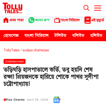
Skip
to
content
প্রথম পাতা
জয়েন গ্রুপ
বাংলা সিরিয়াল
এই মুহূর্তে
হোমপেজ
বাংলা সিরিয়াল
টলিউড
বলিউড
হলিউড
TollyTales
/
sudipa chatterjee
Entertainment
তড়িঘড়ি হাসপাতালে ভর্তি, তবু হয়নি শেষ
রক্ষা! প্রিয়জনকে হারিয়ে শোকে পাথর সুদীপা
চট্টোপাধ্যায়!
Piya Chanda
April 28, 2026