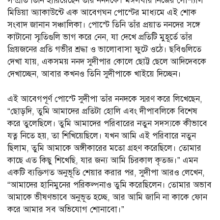
সম্প্রতি তিনি হারিয়েছেন তাঁর ননদকে। মঙ্গলবার নিজের সোশ্যাল
মিডিয়া অ্যাকাউন্টে এক আবেগঘন পোস্টের মাধ্যমে এই শোক
সংবাদ জানান সঞ্চালিকা। পোস্টে তিনি তাঁর প্রয়াত ননদের সঙ্গে
কাটানো স্মৃতিগুলি ভাগ করে নেন, যা দেখে প্রতিটি মুহূর্তে তাঁর
প্রিয়জনের প্রতি গভীর শ্রদ্ধা ও ভালোবাসা ফুটে ওঠে। ছবিগুলিতে
দেখা যায়, একসময় ননদ সুদীপার কোলে ছোট্ট ছেলে আদিদেবকে
দেখাচ্ছেন, আবার কখনও তিনি সুদীপাকে খাইয়ে দিচ্ছেন।
এই আবেগপূর্ণ পোস্টে সুদীপা তাঁর ননদকে স্মরণ করে লিখেছেন,
“ছোড়দি, তুমি আমাদের প্রতিটা হোলি এবং দীপাবলিকে বিশেষ
করে তুলেছিলে। তুমি আমাদের পরিবারের নতুন সদস্যকে কীভাবে
যত্ন নিতে হয়, তা শিখিয়েছিলে। যখন আমি এই পরিবারে নতুন
ছিলাম, তুমি আমাকে অঙ্গীকারের মতো গ্রহণ করেছিলে। তোমার
কাছে এত কিছু শিখেছি, যার জন্য আমি চিরকাল কৃতজ্ঞ।” এমন
একটি ব্যক্তিগত অনুভূতি শেয়ার করার পর, সুদীপা আরও লেখেন,
“আমাদের হানিমুনের পরিকল্পনাও তুমি করেছিলেন। তোমার অভাব
আমাকে ভীষণভাবে অনুভূত হচ্ছে, আর আমি জানি না কাকে ফোন
করে আমার সব অভিযোগ শোনাবো।”