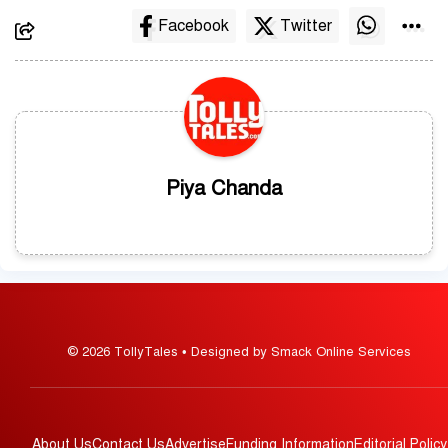
Facebook
Twitter
Piya Chanda
© 2026 TollyTales • Designed by Smack Online Services
About Us
Contact Us
Advertise
Funding Information
Editorial Policy