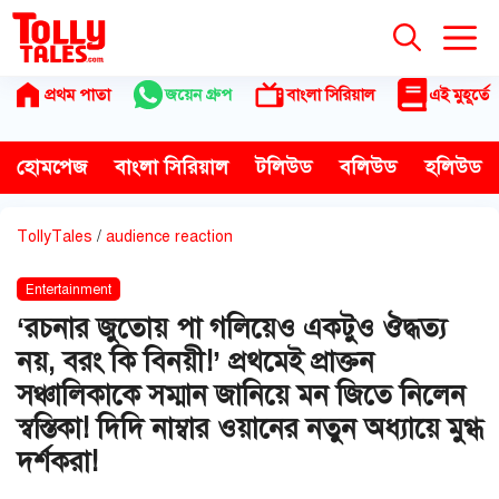
Skip
to
content
প্রথম পাতা
জয়েন গ্রুপ
বাংলা সিরিয়াল
এই মুহূর্তে
হোমপেজ
বাংলা সিরিয়াল
টলিউড
বলিউড
হলিউড
TollyTales
/
audience reaction
Entertainment
‘রচনার জুতোয় পা গলিয়েও একটুও ঔদ্ধত্য
নয়, বরং কি বিনয়ী!’ প্রথমেই প্রাক্তন
সঞ্চালিকাকে সম্মান জানিয়ে মন জিতে নিলেন
স্বস্তিকা! দিদি নাম্বার ওয়ানের নতুন অধ্যায়ে মুগ্ধ
দর্শকরা!