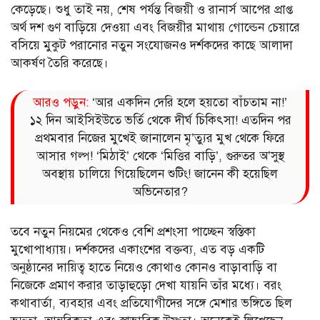
কেড়েছে। শুধু তাই নয়, শেষ পর্যন্ত বিজয়ী ও রানার্স আপের প্রাপ্ত
অর্থ দশ গুণ বাড়িয়ে দেওয়া এবং বিজয়ীর মাথায় গোল্ডেন চেয়ারে
বসিয়ে মুকুট পরানোর নতুন সংযোজনও দর্শকদের কাছে আলাদা
আকর্ষণ তৈরি করেছে।
আরও পড়ুন:
‘আর একদিন দেরি হলে হয়তো বাঁচতাম না!’
১২ দিন আইসিইউতে ভর্তি থেকে দীর্ঘ চিকিৎসা! এতদিন পর
প্রথমবার নিজের মুখেই জানালেন মৃ’ত্যুর মুখ থেকে ফিরে
আসার গল্প! ‘মিঠাই’ থেকে ‘মিত্তির বাড়ি’, গুরুতর অ’সুস্থ
অবস্থায় চালিয়ে গিয়েছিলেন শুটিং! জানেন কী হয়েছিল
অভিনেতার?
তবে নতুন নিয়মের থেকেও বেশি প্রশংসা পাচ্ছেন স্বস্তিকা
মুখোপাধ্যায়। দর্শকদের একাংশের বক্তব্য, এত বড় একটি
অনুষ্ঠানের দায়িত্ব হাতে নিয়েও কোথাও কোনও বাড়াবাড়ি বা
নিজেকে প্রমাণ করার তাড়াহুড়ো দেখা যায়নি তাঁর মধ্যে। বরং
কথাবার্তা, ব্যবহার এবং প্রতিযোগীদের সঙ্গে মেশার ভঙ্গিতে ছিল