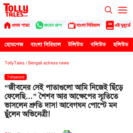
Skip
to
content
প্রথম পাতা
জয়েন গ্রুপ
বাংলা সিরিয়াল
এই মুহূর্তে
হোমপেজ
বাংলা সিরিয়াল
টলিউড
বলিউড
হলিউড
TollyTales
/
Bengali actress news
Tollywood
“জীবনের সেই পাতাগুলো আমি নিজেই ছিঁড়ে
ফেলেছি…” শৈশব আর আক্ষেপের স্মৃতিতে
ভাসলেন শ্রুতি দাস! আবেগঘন পোস্টে মন
ছুঁলেন অভিনেত্রী!