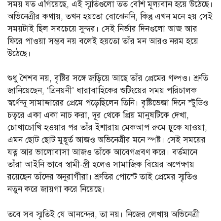
সময় যত এগিয়েছে, এই স্মৃতিগুলো তত বেশি মূল্যবান হয়ে উঠেছে।
অভিনেত্রীর কথায়, তখন হয়তো বোঝেননি, কিন্তু এখন মনে হয় সেই
সময়টাই ছিল সবচেয়ে সুন্দর। সেই নির্ভার দিনগুলো আজ আর
ফিরে পাওয়া সম্ভব নয় বলেই হয়তো তাঁর মন আরও নরম হয়ে
উঠেছে।
শুধু শৈশব নয়, বৃষ্টির সঙ্গে জড়িয়ে আছে তাঁর প্রেমের গল্পও। শ্রুতি
জানিয়েছেন, ‘ত্রিনয়নী’ ধারাবাহিকের শুটিংয়ের সময় পরিচালক
স্বর্ণেন্দু সামাদ্দারের প্রেমে পড়েছিলেন তিনি। বৃষ্টিভেজা দিনে স্টুডিও
চত্বরে একা একা নাচ করা, দূর থেকে প্রিয় মানুষটিকে দেখা,
চোখাচোখি হওয়ার পর তাঁর ইশারায় মেকআপ রুমে ঢুকে যাওয়া,
এমন ছোট ছোট মুহূর্ত আজও অভিনেত্রীর মনে স্পষ্ট। সেই সময়ের
যত্ন আর ভালোবাসা আজও তাঁকে আবেগপ্রবণ করে। বর্তমানে
তাঁরা আইনি ভাবে স্বামী-স্ত্রী হলেও সামাজিক বিয়ের অপেক্ষায়
রয়েছেন তাঁদের অনুরাগীরা। শ্রুতির পোস্টে তাই প্রেমের স্মৃতিও
নতুন করে জায়গা করে নিয়েছে।
তবে সব স্মৃতিই যে আনন্দের, তা নয়। নিজের লেখায় অভিনেত্রী