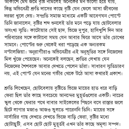
আকাশে মেঘ জমে বৃষ্টি নামলেই অনেকের মন ভালো হয়ে যায়,
কিন্তু অভিনেত্রী শ্রুতি দাসের কাছে বৃষ্টি যেন ফেলে আসা জীবনের
দরজা খুলে দেয়। সম্প্রতি সমাজ মাধ্যমে একটি আবেগঘন পোস্টে
তিনি জানালেন, বৃষ্টির শব্দ শুনলেই তাঁর মনে পড়ে যায় ছোটবেলার
অসংখ্য স্মৃতি। কাটোয়ার সেই ছাদ, ভিজে দুপুর, হাসিখুশি দিন আর
পরিবারের সঙ্গে কাটানো সময় যেন আবার ফিরে আসে তাঁর চোখের
সামনে। পোস্টের শুরু থেকেই ধরা পড়েছে এক অন্যরকম
নস্টালজিয়া। অনুরাগীরাও অভিনেত্রীর এই অনুভূতির সঙ্গে নিজেদের
মিল খুঁজে পেয়েছেন। অনেকেই বলছেন, শ্রুতির লেখায় যেন
নিজেদের শৈশবকে আবার দেখতে পেলেন তাঁরা। সাধারণ স্মৃতিচারণ
নয়, এই পোস্ট যেন মনের গভীর থেকে উঠে আসা কথারই প্রকাশ।
শ্রুতি লিখেছেন, ছোটবেলায় বৃষ্টিতে ভিজে মায়ের হাত ধরে বাড়ি
ফেরা ছিল তাঁর কাছে সবচেয়ে আনন্দের মুহূর্তগুলোর একটি। নাচের
স্কুল থেকে ফেরার পথে বাবার সাইকেলের পিছনে বসে রাস্তার জলে
ছিটে লাগার মজাও আজও ভুলতে পারেননি তিনি। মায়ের সঙ্গে
নার্সারির গাছ দেখতে দেখতে ভিজে বাড়ি ফেরা, বৃষ্টির মধ্যে
ছোটাছুটি, এসব ছোট ছোট মুহূর্তই এখন তাঁর কাছে অমূল্য সম্পদ।