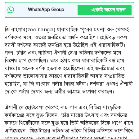
এখনই জয়েন করুন
WhatsApp Group
জি বাংলার(zee bangla) ধারাবাহিক ‘পূবের ময়না’ শুরু থেকেই
দর্শকদের মধ্যে অত্যন্ত জনপ্রিয়তা অর্জন করেছিল। ছোটবড় সকল
বয়সী দর্শকের কাছেই জনপ্রিয় হয়ে উঠেছিল এই ধারাবাহিকটি।
গল্প, চরিত্র এবং নায়িকা ঐশানী দে-র অভিনয় দর্শকদের মনে
বিশেষ ছাপ ফেলেছিল। তবে হঠাৎ করে ধারাবাহিকটি বন্ধ হয়ে
যাওয়ায় অনেক দর্শক হতবাক হয়েছিলেন। এই জনপ্রিয়তা এবং
দর্শকদের ভালোবাসার কারণে ধারাবাহিকটি আবার সম্প্রচারিত
হয়েছিল, যা জি বাংলার পর্দায় বিরল ঘটনা। দর্শকরা এখনও ঐশানী
দে-কে পর্দায় দেখার জন্য অধীর আগ্রহে অপেক্ষা করছেন।
ঐশানী দে ছোটবেলা থেকেই নাচ-গান এবং বিভিন্ন সাংস্কৃতিক
কর্মকাণ্ডের সঙ্গে যুক্ত ছিলেন। তাঁর মায়ের উৎসাহ এবং সমর্থনের
কারণে থিয়েটারের সঙ্গে যুক্ত হয়ে তিনি অভিনয়ের দিকে ধাপে ধাপে
এগিয়েছেন। থিয়েটারের অভিজ্ঞতা তাঁকে বিভিন্ন অডিশনে অংশ নিতে
সাহায্য করেছে, এবং কাকতালীয়ভাবে ‘পূবের ময়না’-তে সুযোগ