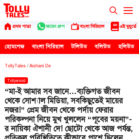
Skip
to
content
প্রথম পাতা
জয়েন গ্রুপ
বাংলা সিরিয়াল
এই মুহূর্তে
হোমপেজ
বাংলা সিরিয়াল
টলিউড
বলিউড
হলিউড
TollyTales
/
Aishani De
Tollywood
“মা-ই আমার সব জানে…ব্যক্তিগত জীবন
থেকে সোশ্যাল মিডিয়া, সবকিছুতেই মায়ের
নজর!” প্রেম জীবন থেকে পর্দায় ফেরার
পরিকল্পনা নিয়ে মুখ খুললেন “পূবের ময়না”-
র নায়িকা ঐশানী দে! ছোটো থেকে আজ পর্যন্ত,
প্রতিকূল পরিস্থিতিতে কীভাবে পাশে ছিলেন