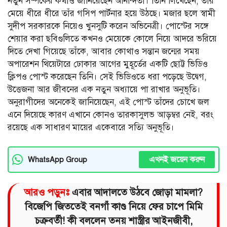
নতুন সম্পর্কের কথাও জানিয়েছেন অনিন্দিতা। তিনি লিখেছেন, তাঁর
মেয়ে ধীরে ধীরে তাঁর গসিপ পার্টনার হয়ে উঠছে। মজার ছলে স্বামী
সুদীপ সরকারকে নিয়েও খুনসুটি করেন অভিনেত্রী। পোস্টের সঙ্গে
শেয়ার করা ছবিগুলিতে কখনও মেয়েকে কোলে নিয়ে আদরে ভরিয়ে
দিতে দেখা গিয়েছে তাঁকে, আবার কোথাও সন্তান জন্মের সময়
অপারেশন থিয়েটারে ঢোকার আগের মুহূর্তের একটি ছোট্ট ভিডিও
ক্লিপও পোস্ট করেছেন তিনি। সেই ভিডিওতে ধরা পড়েছে উদ্বেগ,
উত্তেজনা আর জীবনের এক নতুন অধ্যায়ে পা রাখার অনুভূতি।
অনুরাগীদের অনেকেই জানিয়েছেন, এই পোস্ট তাঁদের চোখে জল
এনে দিয়েছে কারণ এখানে কোনও তারকাসুলভ আড়ম্বর নেই, বরং
রয়েছে এক সাধারণ মায়ের একেবারে সত্যি অনুভূতি।
এখনই জয়েন করুন
WhatsApp Group
আরও পড়ুনঃ
এবার আদালতে উঠবে জোড়া মামলা?
বিজেপি জিততেই বনগাঁ কাণ্ড নিয়ে ফের চাপে মিমি
চক্রবর্তী! কী বললেন তনয় শাস্ত্রীর আইনজীবী,