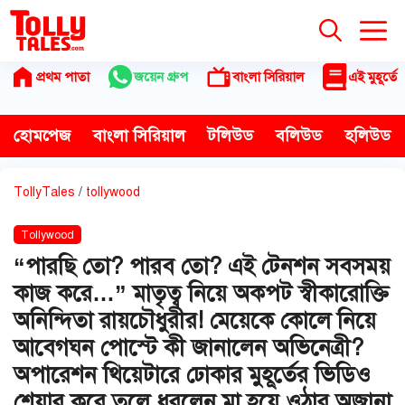
Skip
to
content
প্রথম পাতা
জয়েন গ্রুপ
বাংলা সিরিয়াল
এই মুহূর্তে
হোমপেজ
বাংলা সিরিয়াল
টলিউড
বলিউড
হলিউড
TollyTales
/
tollywood
Tollywood
“পারছি তো? পারব তো? এই টেনশন সবসময়
কাজ করে…” মাতৃত্ব নিয়ে অকপট স্বীকারোক্তি
অনিন্দিতা রায়চৌধুরীর! মেয়েকে কোলে নিয়ে
আবেগঘন পোস্টে কী জানালেন অভিনেত্রী?
অপারেশন থিয়েটারে ঢোকার মুহূর্তের ভিডিও
শেয়ার করে তুলে ধরলেন মা হয়ে ওঠার অজানা