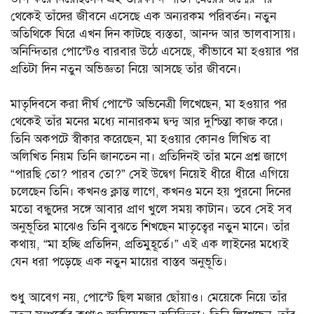
থেকেই তাঁদের জীবনে এসেছে এক অন্যরকম পরিবর্তন। নতুন
অতিথিকে ঘিরে এখন দিন কাটছে ব্যস্ততা, আনন্দ আর ভালবাসায়।
অনিন্দিতার পোস্টেও বারবার উঠে এসেছে, কীভাবে মা হওয়ার পর
প্রতিটা দিন নতুন অভিজ্ঞতা নিয়ে আসছে তাঁর জীবনে।
মাতৃদিবসে করা দীর্ঘ পোস্টে অভিনেত্রী লিখেছেন, মা হওয়ার পর
থেকেই তাঁর মনের মধ্যে নানারকম দ্বন্দ্ব আর দুশ্চিন্তা কাজ করে।
তিনি অকপটে স্বীকার করেছেন, মা হওয়ার কোনও লিখিত বা
অলিখিত নিয়ম তিনি জানতেন না। প্রতিদিনই তাঁর মনে প্রশ্ন জাগে
“পারছি তো? পারব তো?” সেই উদ্বেগ নিয়েই ধীরে ধীরে এগিয়ে
চলেছেন তিনি। কখনও ক্লান্ত লাগে, কখনও মনে হয় পুরনো দিনের
মতো বন্ধুদের সঙ্গে আবার প্রাণ খুলে সময় কাটান। তবে সেই সব
অনুভূতির মাঝেও তিনি বুঝতে শিখছেন মাতৃত্বের নতুন মানে। তাঁর
কথায়, “মা হচ্ছি প্রতিদিন, প্রতিমুহূর্তে।” এই এক লাইনের মধ্যেই
যেন ধরা পড়েছে এক নতুন মায়ের বাস্তব অনুভূতি।
শুধু আবেগ নয়, পোস্টে ছিল মজার ছোঁয়াও। মেয়েকে নিয়ে তাঁর