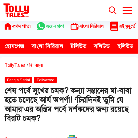
Skip
to
content
প্রথম পাতা
জয়েন গ্রুপ
বাংলা সিরিয়াল
এই মুহূর্তে
হোমপেজ
বাংলা সিরিয়াল
টলিউড
বলিউড
হলিউড
TollyTales
/
জি বাংলা
Bangla Serial
Tollywood
শেষ পর্বে সুখের চমক? কন্যা সন্তানের মা-বাবা
হতে চলেছে আর্য অপর্ণা! ‘চিরদিনই তুমি যে
আমার’এর অন্তিম পর্বে দর্শকদের জন্য রয়েছে
বিরাট চমক?