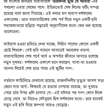
জি বাংলার জনপ্রিয় ধারাবাহিক
‘চিরদিনই তুমি যে আমার’-
এর
পথচলা এবার শেষের পথে। ইতিমধ্যেই শেষ দিনের শুটিং সম্পন্ন
হয়েছে বলে জানা গিয়েছে। এই খবরে মন খারাপ দর্শকদের
একাংশের। তবে ধারাবাহিকের শেষ পর্ব ঘিরে নতুন একটি ছবি
সমাজমাধ্যমে ছড়িয়ে পড়তেই অনুরাগীদের মধ্যে ফের শুরু হয়েছে
আলোচনা।
ভাইরাল হওয়া ছবিতে দেখা যাচ্ছে, শিরিন পালের কোলে একটি
ছোট্ট শিশুকে। সেই ছবি সামনে আসতেই অনেকের ধারণা,
ধারাবাহিকের শেষ পর্বে আর্য ও অপর্ণার জীবনে আসতে চলেছে
নতুন সুখবর। দর্শকদের একাংশ মনে করছেন, বাবা-মা হওয়ার
আনন্দ দিয়েই শেষ হতে পারে এই জুটির গল্প।
বর্তমান কাহিনিতে দেখানো হয়েছে, রাজনন্দিনীর মৃত্যুর আসল সত্য
জেনে যায় আর্য। কিঙ্করই যে হত্যার নেপথ্যে রয়েছে, তা বুঝতে
পেরে তাঁর উপর গুলি চালায় সে। এই ঘটনার পর গল্প কোন দিকে
মোড় নেবে, তা নিয়েও কৌতূহল ছিল দর্শকদের মধ্যে। তার মাঝেই
নতুন এই ছবি ঘিরে জল্পনা আরও বেড়েছে।