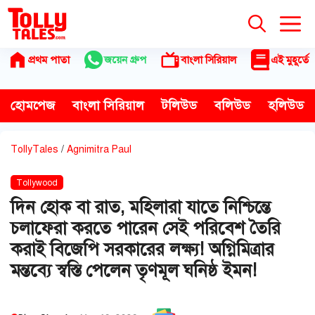
Skip
to
content
প্রথম পাতা
জয়েন গ্রুপ
বাংলা সিরিয়াল
এই মুহূর্তে
হোমপেজ
বাংলা সিরিয়াল
টলিউড
বলিউড
হলিউড
TollyTales
/
Agnimitra Paul
Tollywood
দিন হোক বা রাত, মহিলারা যাতে নিশ্চিন্তে
চলাফেরা করতে পারেন সেই পরিবেশ তৈরি
করাই বিজেপি সরকারের লক্ষ্য! অগ্নিমিত্রার
মন্তব্যে স্বস্তি পেলেন তৃণমূল ঘনিষ্ঠ ইমন!