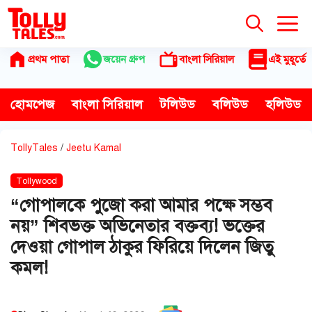
Skip
to
content
প্রথম পাতা
জয়েন গ্রুপ
বাংলা সিরিয়াল
এই মুহূর্তে
হোমপেজ
বাংলা সিরিয়াল
টলিউড
বলিউড
হলিউড
TollyTales
/
Jeetu Kamal
Tollywood
“গোপালকে পুজো করা আমার পক্ষে সম্ভব
নয়” শিবভক্ত অভিনেতার বক্তব্য! ভক্তের
দেওয়া গোপাল ঠাকুর ফিরিয়ে দিলেন জিতু
কমল!