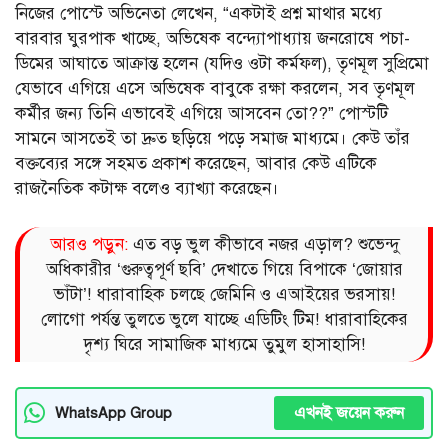
নিজের পোস্টে অভিনেতা লেখেন, “একটাই প্রশ্ন মাথার মধ্যে
বারবার ঘুরপাক খাচ্ছে, অভিষেক বন্দ্যোপাধ্যায় জনরোষে পচা-
ডিমের আঘাতে আক্রান্ত হলেন (যদিও ওটা কর্মফল), তৃণমূল সুপ্রিমো
যেভাবে এগিয়ে এসে অভিষেক বাবুকে রক্ষা করলেন, সব তৃণমূল
কর্মীর জন্য তিনি এভাবেই এগিয়ে আসবেন তো??” পোস্টটি
সামনে আসতেই তা দ্রুত ছড়িয়ে পড়ে সমাজ মাধ্যমে। কেউ তাঁর
বক্তব্যের সঙ্গে সহমত প্রকাশ করেছেন, আবার কেউ এটিকে
রাজনৈতিক কটাক্ষ বলেও ব্যাখ্যা করেছেন।
আরও পড়ুন:
এত বড় ভুল কীভাবে নজর এড়াল? শুভেন্দু
অধিকারীর ‘গুরুত্বপূর্ণ ছবি’ দেখাতে গিয়ে বিপাকে ‘জোয়ার
ভাঁটা’! ধারাবাহিক চলছে জেমিনি ও এআইয়ের ভরসায়!
লোগো পর্যন্ত তুলতে ভুলে যাচ্ছে এডিটিং টিম! ধারাবাহিকের
দৃশ্য ঘিরে সামাজিক মাধ্যমে তুমুল হাসাহাসি!
এখনই জয়েন করুন
WhatsApp Group