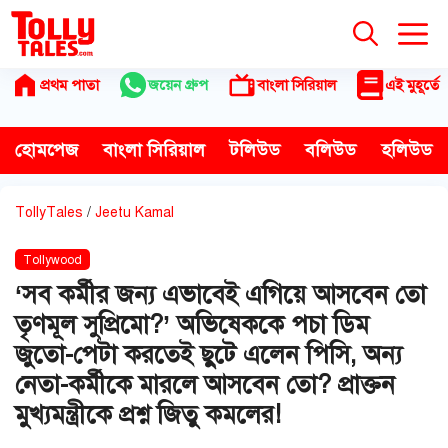
Skip
to
content
প্রথম পাতা
জয়েন গ্রুপ
বাংলা সিরিয়াল
এই মুহূর্তে
হোমপেজ
বাংলা সিরিয়াল
টলিউড
বলিউড
হলিউড
TollyTales
/
Jeetu Kamal
Tollywood
‘সব কর্মীর জন্য এভাবেই এগিয়ে আসবেন তো
তৃণমূল সুপ্রিমো?’ অভিষেককে পচা ডিম
জুতো-পেটা করতেই ছুটে এলেন পিসি, অন্য
নেতা-কর্মীকে মারলে আসবেন তো? প্রাক্তন
মুখ্যমন্ত্রীকে প্রশ্ন জিতু কমলের!