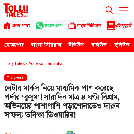
Skip
to
content
প্রথম পাতা
জয়েন গ্রুপ
বাংলা সিরিয়াল
এই মুহূর্তে
হোমপেজ
বাংলা সিরিয়াল
টলিউড
বলিউড
হলিউড
TollyTales
/
Actress Tanishka
Tollywood
লেটার মার্কস নিয়ে মাধ্যমিক পাশ করেছে
পর্দার ‘কুসুম’! সারাদিন মাত্র ৪ ঘণ্টা বিশ্রাম,
অভিনয়ের পাশাপাশি পড়াশোনাতেও দারুন
সাফল্য তনিষ্কা তিওয়ারির!