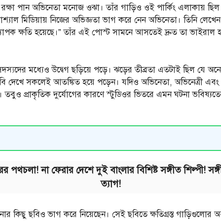
রক্ষা পান অভিনেতা মনোজ ওঝা। তাঁর গাড়িও ওই পার্কিং এলাকায় ছিল 
 সোশ্যাল মিডিয়ায় নিজের অভিজ্ঞতা ভাগ করে নেন অভিনেতা। তিনি লেখ
ব্যাপক ক্ষতি হয়েছে।” তাঁর এই পোস্ট সামনে আসতেই দ্রুত তা ভাইরাল হয
্যদের মধ্যেও উদ্বেগ ছড়িয়ে পড়ে। ঝড়ের তীব্রতা এতটাই ছিল যে অনেক
ির ছবি দেখে সকলেই আতঙ্কিত হয়ে পড়েন। যদিও অভিনেতা, অভিনেত্রী এ
ুও প্রাকৃতিক দুর্যোগের কারণে স্টুডিওর ভিতরে এমন ঘটনা ভবিষ্যতের নিরা
পথচলা! না ফেরার দেশে দুই বাংলার বিশিষ্ট সঙ্গীত শিল্পী! সঙ্গীত
ত্যাগ!
কিছু ছবিও ভাগ করে নিয়েছেন। সেই ছবিতে ক্ষতিগ্রস্ত গাড়িগুলোর অবস্