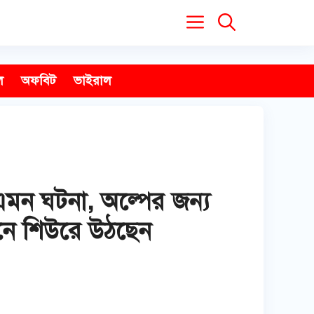
ল
অফবিট
ভাইরাল
মন ঘটনা, অল্পের জন্য
শুনে শিউরে উঠছেন