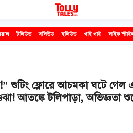
িয়াল
টলিউড
বলিউড
হলিউড
খাই খাই
লাইফ স্টাই
 শুটিং ফ্লোরে আচমকা ঘটে গেল এ
ওঝা! আতঙ্কে টলিপাড়া, অভিজ্ঞতা 