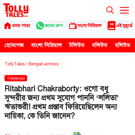
Skip
to
content
প্রথম পাতা
জয়েন গ্রুপ
বাংলা সিরিয়াল
এই মুহূর্তে
হোমপেজ
বাংলা সিরিয়াল
টলিউড
বলিউড
হলিউড
TollyTales
/
Bengali actress
Tollywood
Ritabhari Chakraborty: ওগো বধূ
সুন্দরীর জন্য প্রথম সুযোগ পাননি ‘ললিতা’
ঋতাভরী! প্রথম প্রস্তাব ফিরিয়েছিলেন অন্য
নায়িকা, কে তিনি জানেন?