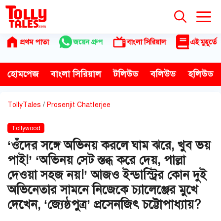
Skip
to
content
প্রথম পাতা
জয়েন গ্রুপ
বাংলা সিরিয়াল
এই মুহূর্তে
হোমপেজ
বাংলা সিরিয়াল
টলিউড
বলিউড
হলিউড
TollyTales
/
Prosenjit Chatterjee
Tollywood
‘ওঁদের সঙ্গে অভিনয় করলে ঘাম ঝরে, খুব ভয়
পাই!’ ‘অভিনয় সেট স্তব্ধ করে দেয়, পাল্লা
দেওয়া সহজ নয়!’ আজও ইন্ডাস্ট্রির কোন দুই
অভিনেতার সামনে নিজেকে চ্যালেঞ্জের মুখে
দেখেন, ‘জ্যেষ্ঠপুত্র’ প্রসেনজিৎ চট্টোপাধ্যায়?