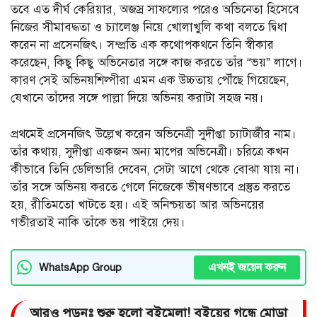
তবে এত দীর্ঘ কেরিয়ার, অজস্র সাফল্যের পরেও অভিনেতা হিসেবে
নিজের সীমাবদ্ধতা ও চ্যালেঞ্জ নিয়ে খোলাখুলি কথা বলতে দ্বিধা
করেন না প্রসেনজিৎ। সম্প্রতি এক কথোপকথনে তিনি স্বীকার
করেছেন, কিছু কিছু অভিনেতার সঙ্গে কাজ করতে তাঁর “ভয়” লাগে।
কারণ সেই অভিনয়শিল্পীরা এমন এক উচ্চতায় পৌঁছে গিয়েছেন,
যেখানে তাঁদের সঙ্গে পাল্লা দিয়ে অভিনয় করাটা সহজ নয়।
প্রথমেই প্রসেনজিৎ উল্লেখ করেন অভিনেত্রী সুদীপ্তা চ্যাটার্জীর নাম।
তাঁর কথায়, সুদীপ্তা একজন অন্য মাপের অভিনেত্রী। চরিত্রে কখন
কীভাবে তিনি ডেলিভারি দেবেন, সেটা আগে থেকে বোঝা যায় না।
তাঁর সঙ্গে অভিনয় করতে গেলে নিজেকে ভীষণভাবে প্রস্তুত করতে
হয়, রীতিমতো খাটতে হয়। এই অনিশ্চয়তা আর অভিনয়ের
গভীরতাই নাকি তাঁকে ভয় পাইয়ে দেয়।
এখনই জয়েন করুন
WhatsApp Group
আরও পড়ুনঃ
শুরু হলো বইমেলা! বইয়ের গন্ধে মোড়া