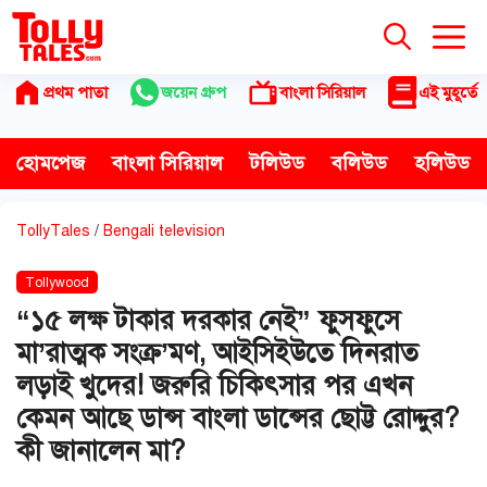
Skip
to
content
প্রথম পাতা
জয়েন গ্রুপ
বাংলা সিরিয়াল
এই মুহূর্তে
হোমপেজ
বাংলা সিরিয়াল
টলিউড
বলিউড
হলিউড
TollyTales
/
Bengali television
Tollywood
“১৫ লক্ষ টাকার দরকার নেই” ফুসফুসে
মা’রাত্মক সংক্র’মণ, আইসিইউতে দিনরাত
লড়াই খুদের! জরুরি চিকিৎসার পর এখন
কেমন আছে ডান্স বাংলা ডান্সের ছোট্ট রোদ্দুর?
কী জানালেন মা?