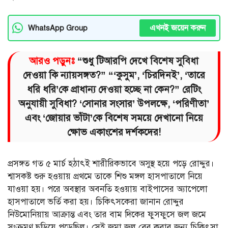
এখনই জয়েন করুন
WhatsApp Group
আরও পড়ুনঃ
“শুধু টিআরপি দেখে বিশেষ সুবিধা
দেওয়া কি ন্যায়সঙ্গত?” “‘কুসুম’, ‘চিরদিনই’, ‘তারে
ধরি ধরি’কে প্রাধান্য দেওয়া হচ্ছে না কেন?” রেটিং
অনুযায়ী সুবিধা? ‘সোনার সংসার’ উপলক্ষে, ‘পরিণীতা’
এবং ‘জোয়ার ভাঁটা’কে বিশেষ সময়ে দেখানো নিয়ে
ক্ষোভ একাংশের দর্শকদের!
প্রসঙ্গত গত ৫ মার্চ হঠাৎই শারীরিকভাবে অসুস্থ হয়ে পড়ে রোদ্দুর।
শ্বাসকষ্ট শুরু হওয়ায় প্রথমে তাকে শিশু মঙ্গল হাসপাতালে নিয়ে
যাওয়া হয়। পরে অবস্থার অবনতি হওয়ায় বাইপাসের অ্যাপেলো
হাসপাতালে ভর্তি করা হয়। চিকিৎসকেরা জানান রোদ্দুর
নিউমোনিয়ায় আক্রান্ত এবং তার বাম দিকের ফুসফুসে জল জমে
সংক্রমণ ছড়িয়ে পড়েছিল। সেই জমা জল বের করার জন্য চিকিৎসা