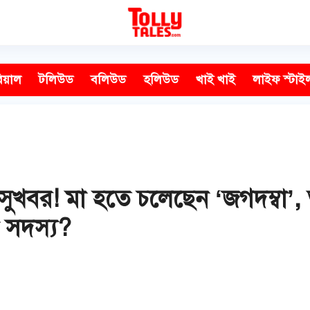
িয়াল
টলিউড
বলিউড
হলিউড
খাই খাই
লাইফ স্টাই
ুখবর! মা হতে চলেছেন ‘জগদম্বা’, অভ
 সদস্য?