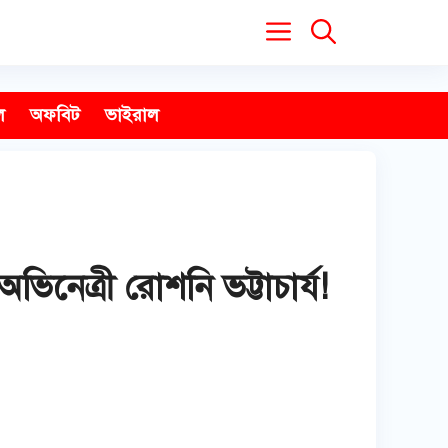
ল
অফবিট
ভাইরাল
িনেত্রী রোশনি ভট্টাচার্য!