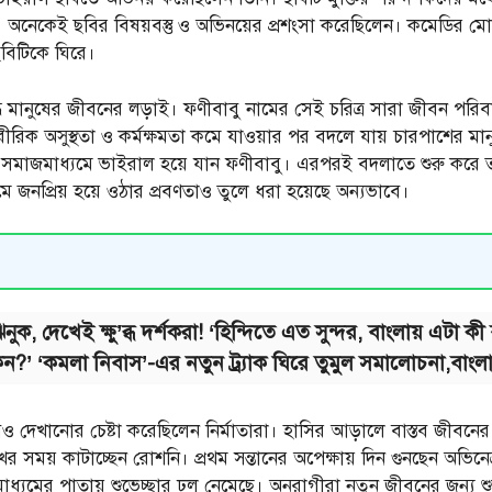
ায়। অনেকেই ছবির বিষয়বস্তু ও অভিনয়ের প্রশংসা করেছিলেন। কমেডির ম
বিটিকে ঘিরে।
ধ মানুষের জীবনের লড়াই। ফণীবাবু নামের সেই চরিত্র সারা জীবন পরিব
রীরিক অসুস্থতা ও কর্মক্ষমতা কমে যাওয়ার পর বদলে যায় চারপাশের মা
মাজমাধ্যমে ভাইরাল হয়ে যান ফণীবাবু। এরপরই বদলাতে শুরু করে তাঁ
নপ্রিয় হয়ে ওঠার প্রবণতাও তুলে ধরা হয়েছে অন্যভাবে।
নুক, দেখেই ক্ষু’ব্ধ দর্শকরা! ‘হিন্দিতে এত সুন্দর, বাংলায় এটা
?’ ‘কমলা নিবাস’-এর নতুন ট্র্যাক ঘিরে তুমুল সমালোচনা,বাংলা ধার
াবও দেখানোর চেষ্টা করেছিলেন নির্মাতারা। হাসির আড়ালে বাস্তব জীবনে
 সময় কাটাচ্ছেন রোশনি। প্রথম সন্তানের অপেক্ষায় দিন গুনছেন অভিনেত্
মের পাতায় শুভেচ্ছার ঢল নেমেছে। অনুরাগীরা নতুন জীবনের জন্য শুভক