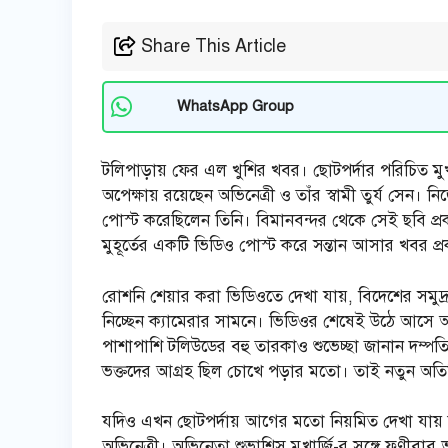
Share This Article
WhatsApp Group
টলিপাড়ায় ফের এল খুশির খবর। ছোটপর্দার পরিচিত মুখ
অপেক্ষায় রয়েছেন অভিনেত্রী ও তাঁর স্বামী তুর্য 
পোস্ট করেছিলেন তিনি। বিমানবন্দর থেকে সেই ছবি প্
মুহূর্তের একটি ভিডিও পোস্ট করে সন্তান আসার খবর প্
রোশনি শেয়ার করা ভিডিওতে দেখা যায়, বিদেশের সমুদ্র
নিচ্ছেন ক্যামেরার সামনে। ভিডিওর শেষেই উঠে আসে 
পাশাপাশি টলিউডের বহু তারকাও শুভেচ্ছা জানান দম্পতিক
ভক্তদের আগ্রহ ছিল চোখে পড়ার মতো। তাই নতুন অতি
যদিও এখন ছোটপর্দায় আগের মতো নিয়মিত দেখা যায় 
অভিনেত্রী। অভিনেতা শুভাশিস মুখার্জি-র সঙ্গে ফণীবা