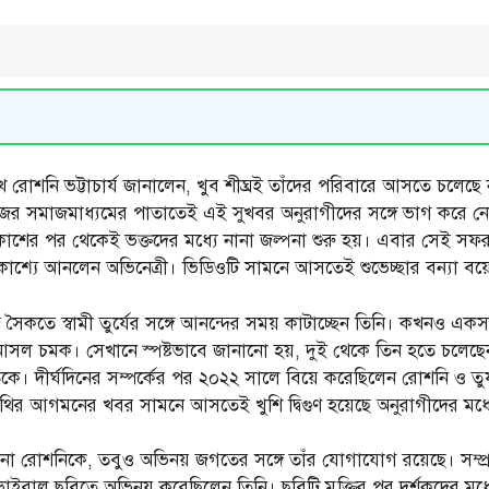
 রোশনি ভট্টাচার্য জানালেন, খুব শীঘ্রই তাঁদের পরিবারে আসতে চলেছে ন
সেন। নিজের সমাজমাধ্যমের পাতাতেই এই সুখবর অনুরাগীদের সঙ্গে ভাগ ক
রকাশের পর থেকেই ভক্তদের মধ্যে নানা জল্পনা শুরু হয়। এবার সেই 
রকাশ্যে আনলেন অভিনেত্রী। ভিডিওটি সামনে আসতেই শুভেচ্ছার বন্যা বয়
 সৈকতে স্বামী তুর্যের সঙ্গে আনন্দের সময় কাটাচ্ছেন তিনি। কখনও একস
আসল চমক। সেখানে স্পষ্টভাবে জানানো হয়, দুই থেকে তিন হতে চলেছ
ে। দীর্ঘদিনের সম্পর্কের পর ২০২২ সালে বিয়ে করেছিলেন রোশনি ও তুর্
থির আগমনের খবর সামনে আসতেই খুশি দ্বিগুণ হয়েছে অনুরাগীদের মধ্
না রোশনিকে, তবুও অভিনয় জগতের সঙ্গে তাঁর যোগাযোগ রয়েছে। সম্প্
বু ভাইরাল ছবিতে অভিনয় করেছিলেন তিনি। ছবিটি মুক্তির পর দর্শকদের