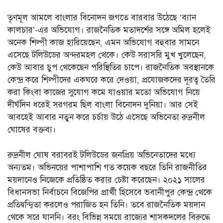
তৃণমূল আমলে বাংলার বিনোদন জগতে বারবার উঠেছে ‘ব্যান
কালচার’-এর অভিযোগ। রাজনৈতিক মতাদর্শের সঙ্গে অমিল হলেই
অনেক শিল্পী কাজ হারিয়েছেন, এমন অভিযোগ বহুবার সামনে
এসেছে টলিউডের অন্দরমহল থেকে। কেউ সরাসরি মুখ খুলেছেন,
কেউ আবার চুপ থেকেছেন পরিস্থিতির চাপে। রাজনৈতিক অবস্থানকে
কেন্দ্র করে শিল্পীদের একঘরে করে দেওয়া, প্রযোজকদের দূরত্ব তৈরি
করা কিংবা কাজের সুযোগ কমে যাওয়ার মতো অভিযোগ নিয়ে
দীর্ঘদিন ধরেই সরগরম ছিল বাংলা বিনোদন দুনিয়া। আর সেই
আবহেই আবার নতুন করে চর্চায় উঠে এসেছে অভিনেতা রুদ্রনীল
ঘোষের বক্তব্য।
রুদ্রনীল ঘোষ বরাবরই টলিউডের জনপ্রিয় অভিনেতাদের মধ্যে
অন্যতম। অভিনয়ের পাশাপাশি গত কয়েক বছরে তিনি রাজনীতির
ময়দানেও নিজেকে প্রতিষ্ঠিত করার চেষ্টা করেছেন। ২০২১ সালের
বিধানসভা নির্বাচনে বিজেপির প্রার্থী হিসেবে ভবানীপুর কেন্দ্র থেকে
প্রতিদ্বন্দ্বিতা করলেও পরাজিত হন তিনি। তবে রাজনৈতিক ময়দান
থেকে সরে যাননি। বরং বিভিন্ন সময়ে রাজ্যের শাসকদলের বিরুদ্ধে