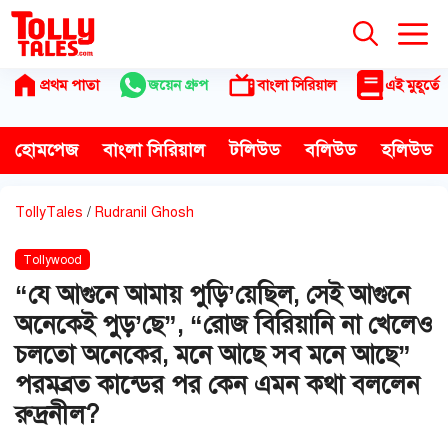
Skip
to
content
প্রথম পাতা
জয়েন গ্রুপ
বাংলা সিরিয়াল
এই মুহূর্তে
হোমপেজ
বাংলা সিরিয়াল
টলিউড
বলিউড
হলিউড
TollyTales
/
Rudranil Ghosh
Tollywood
“যে আগুনে আমায় পুড়ি’য়েছিল, সেই আগুনে
অনেকেই পুড়’ছে”, “রোজ বিরিয়ানি না খেলেও
চলতো অনেকের, মনে আছে সব মনে আছে”
পরমব্রত কান্ডের পর কেন এমন কথা বললেন
রুদ্রনীল?