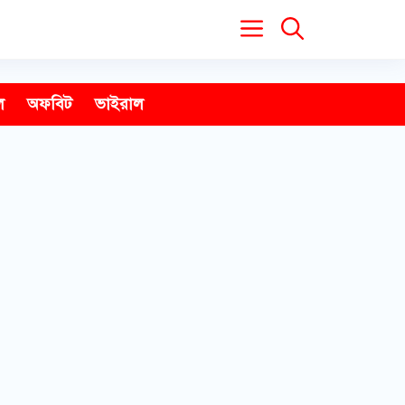
ল
অফবিট
ভাইরাল