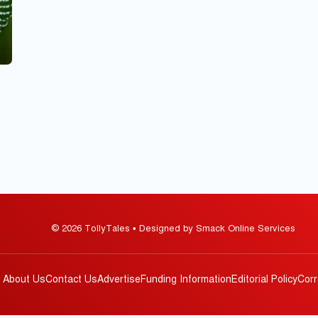
© 2026 TollyTales • Designed by Smack Online Services
About Us
Contact Us
Advertise
Funding Information
Editorial Policy
Corr