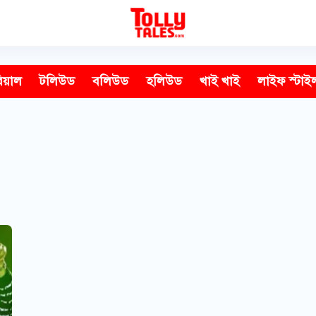
িয়াল
টলিউড
বলিউড
হলিউড
খাই খাই
লাইফ স্টাই