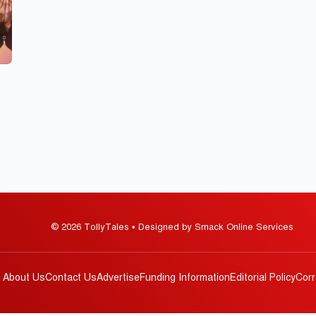
© 2026 TollyTales • Designed by Smack Online Services
About Us
Contact Us
Advertise
Funding Information
Editorial Policy
Corr