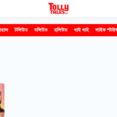
িয়াল
টলিউড
বলিউড
হলিউড
খাই খাই
লাইফ স্টাই