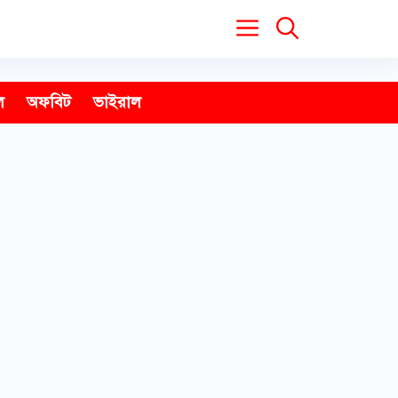
ল
অফবিট
ভাইরাল