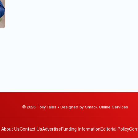
© 2026 TollyTales • Designed by Smack Online Services
About Us
Contact Us
Advertise
Funding Information
Editorial Policy
Corr