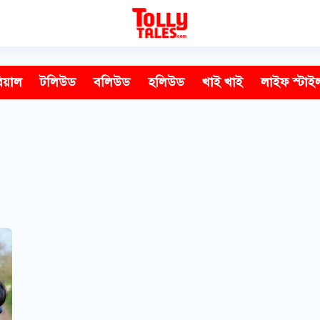
িয়াল
টলিউড
বলিউড
হলিউড
খাই খাই
লাইফ স্টাই