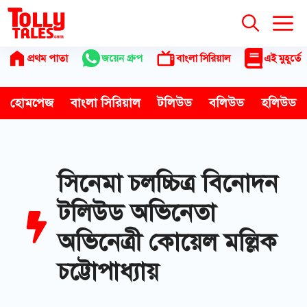
Skip
to
content
প্রথম পাতা
জয়েন গ্রুপ
বাংলা সিরিয়াল
এই মুহূর্তে
হোমপেজ
বাংলা সিরিয়াল
টলিউড
বলিউড
হলিউড
সিনেমা চলচ্চিত্র বিনোদন
টলিউড অভিনেতা
অভিনেত্রী কোয়েল মল্লিক
চট্টোপাধ্যায়