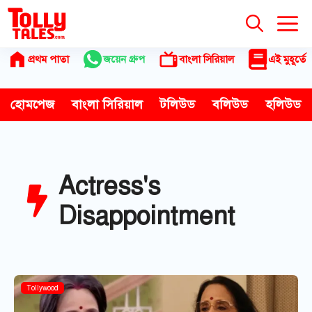
Skip
to
content
প্রথম পাতা
জয়েন গ্রুপ
বাংলা সিরিয়াল
এই মুহূর্তে
হোমপেজ
বাংলা সিরিয়াল
টলিউড
বলিউড
হলিউড
Actress's
Disappointment
Tollywood