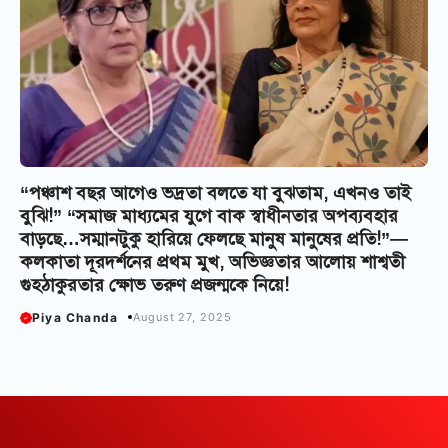
“পঞ্চাশ বছর আগেও ভদ্রতা বলতে যা বুঝতাম, এখনও তাই
বুঝি!” “সমাজ মাধ্যমের যুগে বাক স্বাধীনতার অপব্যবহার
বাড়ছে…সম্মানটুকু হারিয়ে ফেলছে মানুষ মানুষের প্রতি!”—
কলকাতা দূরদর্শনের প্রথম মুখ, অভিজ্ঞতার আলোয় শাশ্বতী
গুহঠাকুরতার ক্ষোভ তরুণ প্রজন্মকে নিয়ে!
Piya Chanda
August 27, 2025