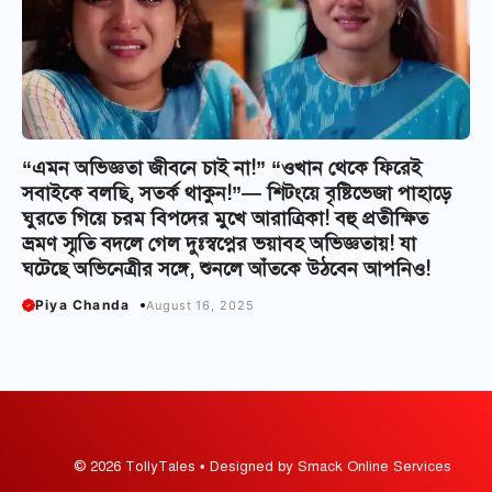
“এমন অভিজ্ঞতা জীবনে চাই না!” “ওখান থেকে ফিরেই
সবাইকে বলছি, সতর্ক থাকুন!”— শিটংয়ে বৃষ্টিভেজা পাহাড়ে
ঘুরতে গিয়ে চরম বিপদের মুখে আরাত্রিকা! বহু প্রতীক্ষিত
ভ্রমণ স্মৃতি বদলে গেল দুঃস্বপ্নের ভয়াবহ অভিজ্ঞতায়! যা
ঘটেছে অভিনেত্রীর সঙ্গে, শুনলে আঁতকে উঠবেন আপনিও!
Piya Chanda
August 16, 2025
© 2026 TollyTales • Designed by Smack Online Services