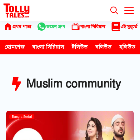
Skip
to
content
প্রথম পাতা
জয়েন গ্রুপ
বাংলা সিরিয়াল
এই মুহূর্তে
হোমপেজ
বাংলা সিরিয়াল
টলিউড
বলিউড
হলিউড
Muslim community
Bangla Serial