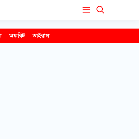
ল
অফবিট
ভাইরাল