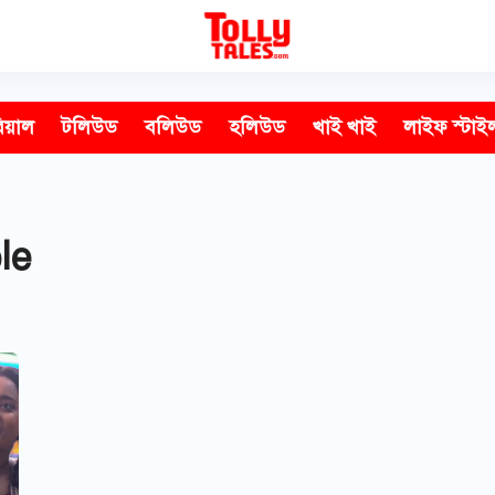
িয়াল
টলিউড
বলিউড
হলিউড
খাই খাই
লাইফ স্টাই
le