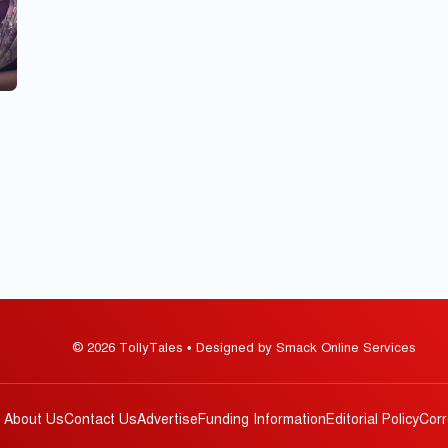
© 2026 TollyTales • Designed by Smack Online Services
About Us
Contact Us
Advertise
Funding Information
Editorial Policy
Corr