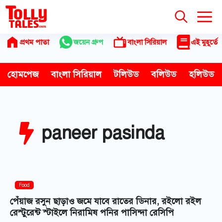
Skip
to
content
প্রথম পাতা
জয়েন গ্রুপ
বাংলা সিরিয়াল
এই মুহূর্তে
হোমপেজ
বাংলা সিরিয়াল
টলিউড
বলিউড
হলিউড
paneer pasinda
Food
পেঁয়াজ রসুন ছাড়াও জমে যাবে রাতের ডিনার, রইলো রইল
রেস্টুরেন্ট স্টাইলে নিরামিষ পনির পাসিন্দা রেসিপি