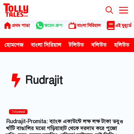
Skip
to
content
প্রথম পাতা
জয়েন গ্রুপ
বাংলা সিরিয়াল
এই মুহূর্তে
হোমপেজ
বাংলা সিরিয়াল
টলিউড
বলিউড
হলিউড
Rudrajit
Tollywood
Rudrajit-Promita: ব্যাংক একাউন্টে লক্ষ লক্ষ টাকা তবুও
খাঁটি বাঙালির মতো গড়িয়াহাট থেকে দরদাম করে পুজো