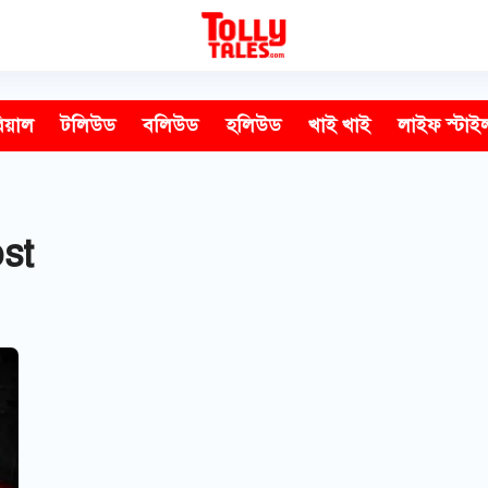
িয়াল
টলিউড
বলিউড
হলিউড
খাই খাই
লাইফ স্টাই
st