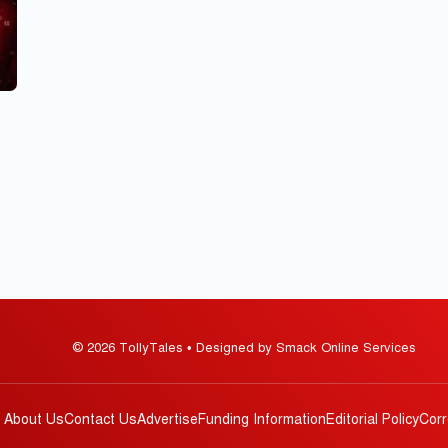
© 2026 TollyTales • Designed by Smack Online Services
About Us
Contact Us
Advertise
Funding Information
Editorial Policy
Corr