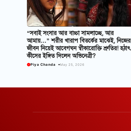
“সবাই সংসার আর বাচ্চা সামলাচ্ছে, আর
আমায়…” শরীর খারাপ বিতর্কের মাঝেই, নিজের
জীবন নিয়েই আবেগঘন স্বীকারোক্তি শ্রুতির! হঠাৎ
কীসের ইঙ্গিত দিলেন অভিনেত্রী?
Piya Chanda
May 25, 2026