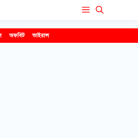
ল
অফবিট
ভাইরাল