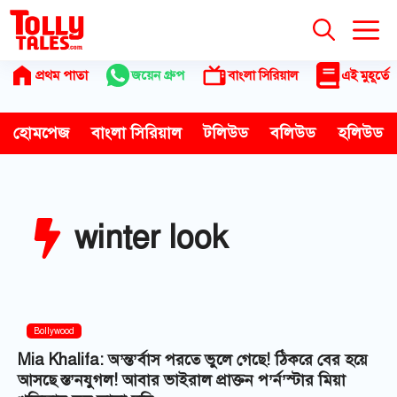
Skip
to
content
প্রথম পাতা
জয়েন গ্রুপ
বাংলা সিরিয়াল
এই মুহূর্তে
হোমপেজ
বাংলা সিরিয়াল
টলিউড
বলিউড
হলিউড
winter look
Bollywood
Mia Khalifa: অ’ন্ত’র্বাস পরতে ভুলে গেছে! ঠিকরে বের হয়ে
আসছে স্ত’নযুগল! আবার ভাইরাল প্রাক্তন প’র্ন’স্টার মিয়া