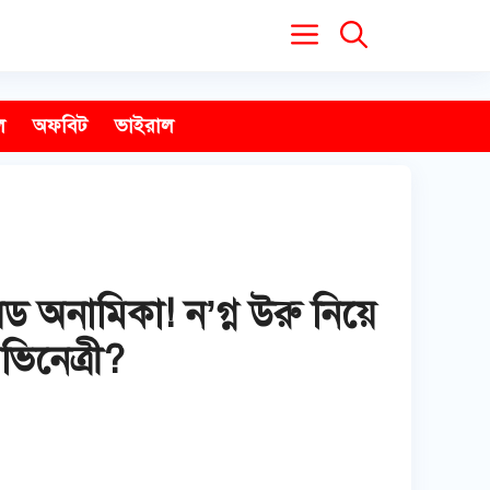
ল
অফবিট
ভাইরাল
ড অনামিকা! ন’গ্ন উরু নিয়ে
িনেত্রী?