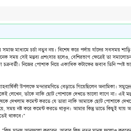
ে সমাজ মাধ্যমে চর্চা নতুন নয়। বিশেষ করে পর্দায় যাঁদের সবসময় শাড়
নেক সময় সেই মন্তব্য প্রশংসার হলেও, বেশিরভাগ ক্ষেত্রেই তা সমালোচন
িকা চক্রবর্তী। নিজের পোশাক নিয়ে একাধিক কটাক্ষের জবাব তিনি স্পষ্ট 
় বিবাহবার্ষিকী উপলক্ষে মন্দারমণিতে বেড়াতে গিয়েছিলেন অনামিকা। সম
অনেকেই লেখেন, তাঁকে নাকি ছোট পোশাকে দেখতে ভালো লাগে না। এই মন্ত
ানুষকে দেখলাম কমেন্ট করতে যে তারা নাকি আমাকে ছোট পোশাকে দেখত
ে, সময় নষ্ট করে কমেন্ট করতে থাকুন। আমার কিন্তু তাতে কিছুই যা
তেই থাকবে।”
ন, “কিছু মানুষ আনফলো করবেন, আবার কিছু নতুন মানুষ ফলোও করবেন।