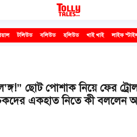
িয়াল
টলিউড
বলিউড
হলিউড
খাই খাই
লাইফ স্টাই
উল’ঙ্গ!” ছোট পোশাক নিয়ে ফের ট্রোল
কদের একহাত নিতে কী বললেন অভ