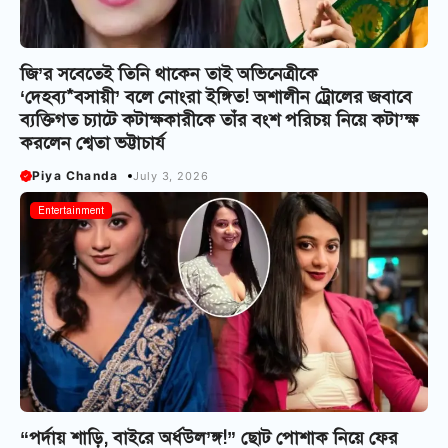
জি’র সবেতেই তিনি থাকেন তাই অভিনেত্রীকে
‘দেহব্য*বসায়ী’ বলে নোংরা ইঙ্গিত! অশালীন ট্রোলের জবাবে
ব্যক্তিগত চ্যাটে কটাক্ষকারীকে তাঁর বংশ পরিচয় নিয়ে কটা’ক্ষ
করলেন শ্বেতা ভট্টাচার্য
Piya Chanda
July 3, 2026
Entertainment
“পর্দায় শাড়ি, বাইরে অর্ধউল’ঙ্গ!” ছোট পোশাক নিয়ে ফের