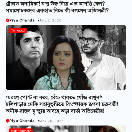
ট্রোলড অনামিকা! ন’গ্ন উরু নিয়ে এত আপত্তি কেন?
সমালোচকদের একহাত নিতে কী বললেন অভিনেত্রী?
Piya Chanda
July 2, 2026
Tollywood
‘মরলে পোস্ট না করে, বেঁচে থাকতে খোঁজ রাখুন!’
টলিপাড়ার মেকি সহানুভূতিতে বি’স্ফোরক রূপসা চক্রবর্তী!
অনীক-রাহুল মৃ’ত্যুর আবহে কড়া বার্তা অভিনেত্রীর!
Piya Chanda
May 29, 2026
Entertainment