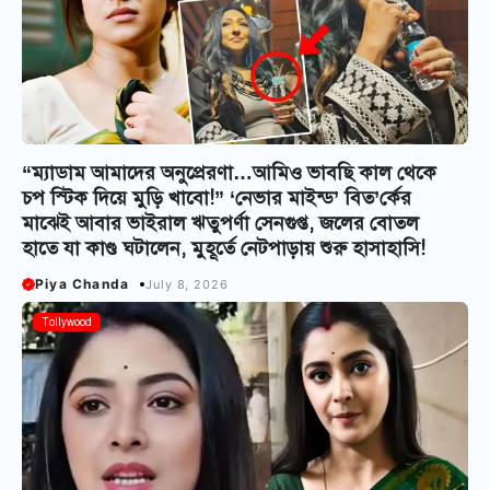
“ম্যাডাম আমাদের অনুপ্রেরণা…আমিও ভাবছি কাল থেকে
চপ স্টিক দিয়ে মুড়ি খাবো!” ‘নেভার মাইন্ড’ বিত’র্কের
মাঝেই আবার ভাইরাল ঋতুপর্ণা সেনগুপ্ত, জলের বোতল
হাতে যা কাণ্ড ঘটালেন, মুহূর্তে নেটপাড়ায় শুরু হাসাহাসি!
Piya Chanda
July 8, 2026
Tollywood