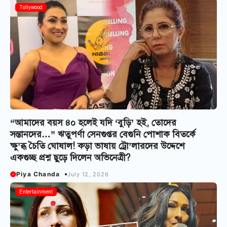
Tollywood
“আমাদের বয়স ৪০ হলেই যদি ‘বুড়ি’ হই, তোদের
সন্তানদের…” ঋতুপর্ণা সেনগুপ্তর বেগুনি পোশাক বিতর্কে
ক্ষু’ব্ধ চৈতি ঘোষাল! কড়া ভাষায় ট্রো’লারদের উদ্দেশে
একগুচ্ছ প্রশ্ন ছুড়ে দিলেন অভিনেত্রী?
Piya Chanda
July 12, 2026
Entertainment